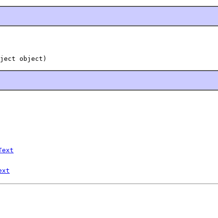
ject object)
Text
ext