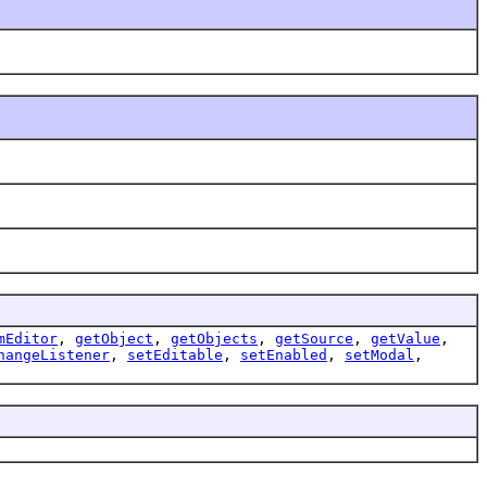
mEditor
,
getObject
,
getObjects
,
getSource
,
getValue
,
hangeListener
,
setEditable
,
setEnabled
,
setModal
,