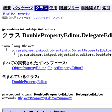
概要
パッケージ
クラス
使用
階層ツリー
非推奨 API
索引
前のクラス
次のクラス
概要: 入れ子 | フィールド |
コンストラクタ
|
メソッド
jp.carabiner.inkpod.objectinfo.editors
クラス DoublePropertyEditor.DelegateEdi
java.lang.Object

jp.carabiner.inkpod.objectinfo.ObjectPropertyEditor
jp.carabiner.inkpod.objectinfo.editors.DoublePr
すべての実装されたインタフェース:
ObjectPropertyEditor
,
ObjectPropertyEditor2
含まれているクラス:
DoublePropertyEditor
protected class 
DoublePropertyEditor.DelegateEditor
extends 
ObjectPropertyEditorSupport