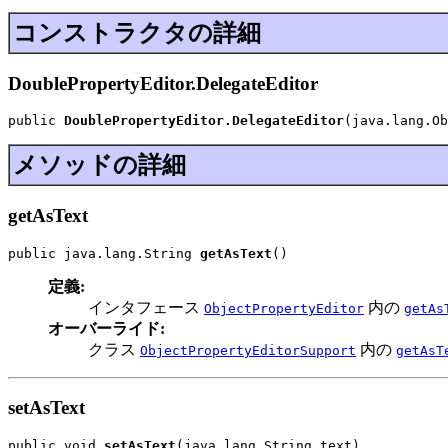
コンストラクタの詳細
DoublePropertyEditor.DelegateEditor
public 
DoublePropertyEditor.DelegateEditor
(java.lang.Ob
メソッドの詳細
getAsText
public java.lang.String 
getAsText
()
定義:
インタフェース
内の
ObjectPropertyEditor
getAs
オーバーライド:
クラス
内の
ObjectPropertyEditorSupport
getAsT
setAsText
public void 
setAsText
(java.lang.String text)