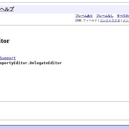
ヘルプ
フレームあり
フレームなし
すべての
詳細: フィールド |
コンストラクタ
|
メソ
tor
Support
opertyEditor.DelegateEditor