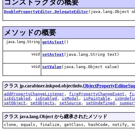
コンストラクタの概要
DoublePropertyEditor.DelegateEditor
(java.lang.Object o
メソッドの概要
java.lang.String
getAsText
()
void
setAsText
(java.lang.String text)
void
setValue
(java.lang.Object value)
クラス jp.carabiner.inkpod.objectinfo.
ObjectPropertyEditorSu
addPropertyChangeListener
,
firePropertyChangeEvent
,
fi
isEditabled
,
isEnabled
,
isModal
,
isPaintable
,
isUndefi
setObject
,
setObjects
,
setSource
,
setUndefined
,
suppor
クラス java.lang.Object から継承されたメソッド
clone, equals, finalize, getClass, hashCode, notify, n