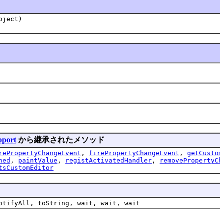
bject)
pport
から継承されたメソッド
rePropertyChangeEvent
,
firePropertyChangeEvent
,
getCusto
ned
,
paintValue
,
registActivatedHandler
,
removePropertyC
tsCustomEditor
otifyAll, toString, wait, wait, wait