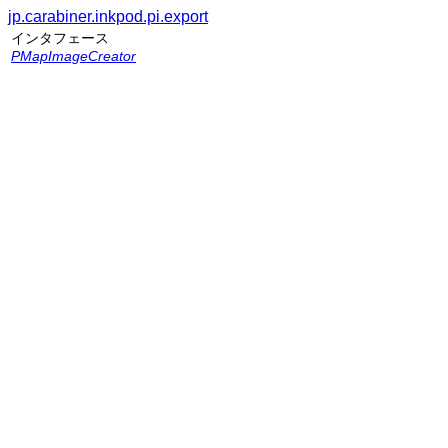
jp.carabiner.inkpod.pi.export
インタフェース
PMapImageCreator