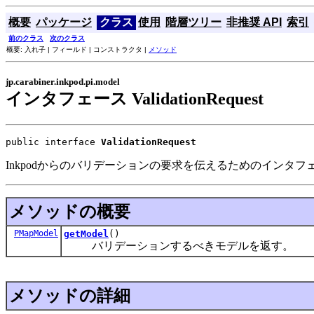
概要
パッケージ
クラス
使用
階層ツリー
非推奨 API
索引
前のクラス
次のクラス
概要: 入れ子 | フィールド | コンストラクタ |
メソッド
jp.carabiner.inkpod.pi.model
インタフェース ValidationRequest
public interface 
ValidationRequest
Inkpodからのバリデーションの要求を伝えるためのインタフ
メソッドの概要
PMapModel
getModel
()
バリデーションするべきモデルを返す。
メソッドの詳細