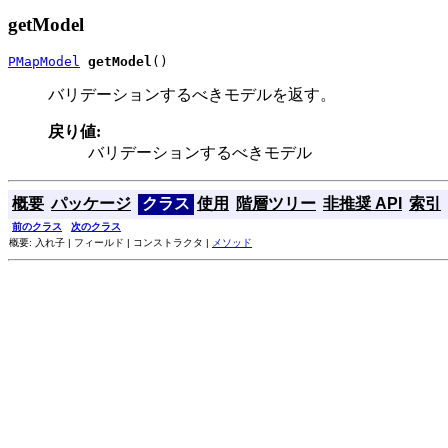
getModel
PMapModel
getModel
()
バリデーションするべきモデルを返す。
戻り値:
バリデーションするべきモデル
概要
パッケージ
クラス
使用
階層ツリー
非推奨 API
索引
前のクラス
次のクラス
概要: 入れ子 | フィールド | コンストラクタ |
メソッド