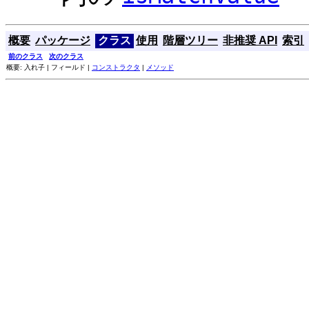
概要
パッケージ
クラス
使用
階層ツリー
非推奨 API
索引
前のクラス
次のクラス
概要: 入れ子 | フィールド |
コンストラクタ
|
メソッド