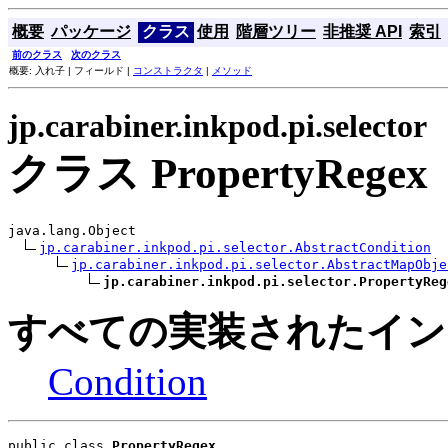
概要
パッケージ
クラス
使用
階層ツリー
非推奨 API
索引
前のクラス
次のクラス
概要: 入れ子 | フィールド |
コンストラクタ
|
メソッド
jp.carabiner.inkpod.pi.selector
クラス PropertyRegex
java.lang.Object

jp.carabiner.inkpod.pi.selector.AbstractCondition
jp.carabiner.inkpod.pi.selector.AbstractMapObje
jp.carabiner.inkpod.pi.selector.PropertyReg
すべての実装されたイン
Condition
public class 
PropertyRegex