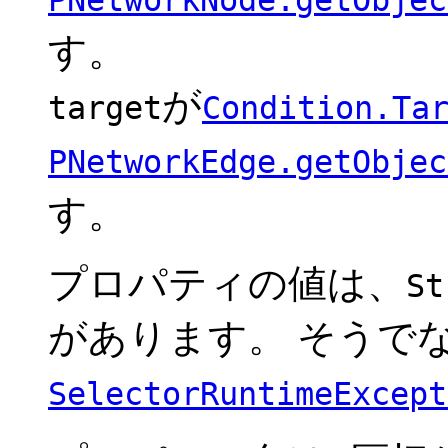
PNetworkNode.getObjec
す。
が
target
Condition.Ta
PNetworkEdge.getObjec
す。
プロパティの値は、
St
があります。 そうで
SelectorRuntimeExcept