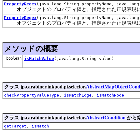
PropertyRegex
(java.lang.String propertyName, java.lan
オブジェクトのプロパティ値と、指定された正規表現にマッ
PropertyRegex
(java.lang.String propertyName, java.lan
オブジェクトのプロパティ値と、指定された正規表現にマッ
メソッドの概要
boolean
isMatchValue
(java.lang.String value)
クラス jp.carabiner.inkpod.pi.selector.
AbstractMapObjectCondi
checkPropertyValueType
,
isMatchEdge
,
isMatchNode
クラス jp.carabiner.inkpod.pi.selector.
AbstractCondition
から
getTarget
,
isMatch