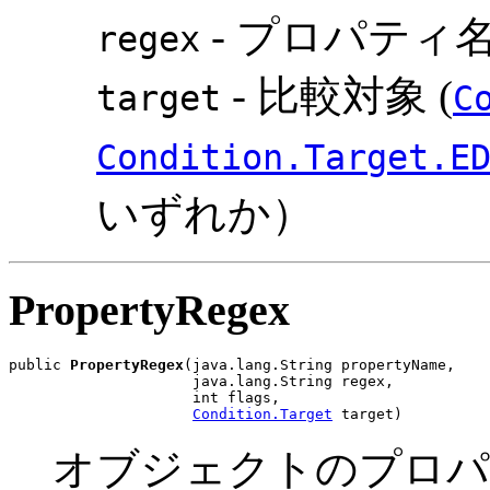
- プロパティ
regex
- 比較対象 (
target
C
Condition.Target.E
いずれか）
PropertyRegex
public 
PropertyRegex
(java.lang.String propertyName,

                     java.lang.String regex,

                     int flags,

Condition.Target
 target)
オブジェクトのプロパ