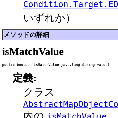
Condition.Target.E
いずれか）
メソッドの詳細
isMatchValue
public boolean 
isMatchValue
(java.lang.String value)
定義:
クラス
AbstractMapObjectC
内の
isMatchValue