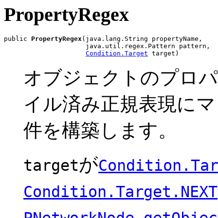
PropertyRegex
public 
PropertyRegex
(java.lang.String propertyName,

                     java.util.regex.Pattern pattern,

Condition.Target
 target)
オブジェクトのプロパ
イル済み正規表現にマッ
件を構築します。
が
target
Condition.Ta
Condition.Target.NEXT