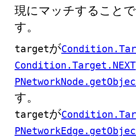
現にマッチすることでt
す。
が
target
Condition.Ta
Condition.Target.NEXT
PNetworkNode.getObjec
す。
が
target
Condition.Ta
PNetworkEdge.getObjec