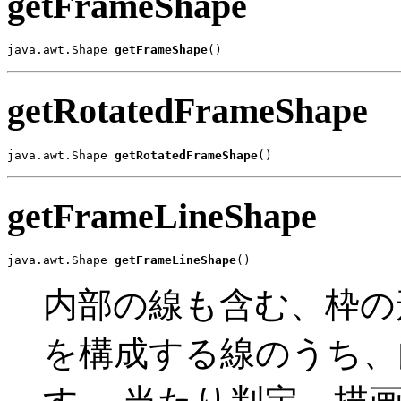
getFrameShape
java.awt.Shape 
getFrameShape
()
getRotatedFrameShape
java.awt.Shape 
getRotatedFrameShape
()
getFrameLineShape
java.awt.Shape 
getFrameLineShape
()
内部の線も含む、枠の
を構成する線のうち、