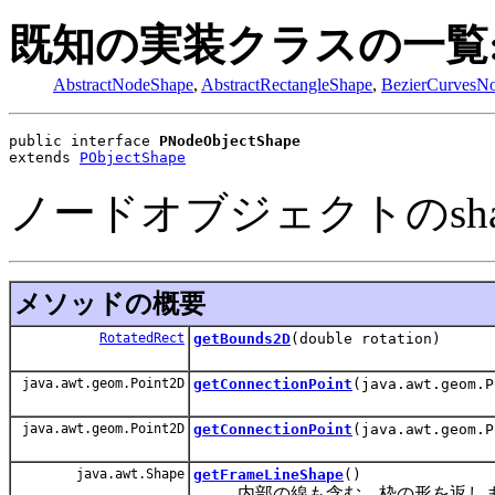
既知の実装クラスの一覧
AbstractNodeShape
,
AbstractRectangleShape
,
BezierCurvesN
public interface 
PNodeObjectShape
extends 
PObjectShape
ノードオブジェクトのsh
メソッドの概要
RotatedRect
getBounds2D
(double rotation)
java.awt.geom.Point2D
getConnectionPoint
(java.awt.geom.P
java.awt.geom.Point2D
getConnectionPoint
(java.awt.geom.
java.awt.Shape
getFrameLineShape
()
内部の線も含む、枠の形を返し