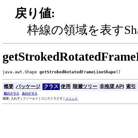
戻り値:
枠線の領域を表すSh
getStrokedRotatedFrame
java.awt.Shape 
getStrokedRotatedFrameLineShape
()
概要
パッケージ
クラス
使用
階層ツリー
非推奨 API
索引
前のクラス
次のクラス
概要: 入れ子 | フィールド | コンストラクタ |
メソッド