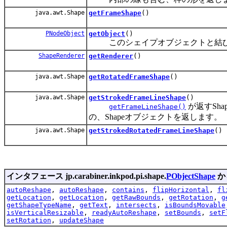
java.awt.Shape
getFrameShape
()
PNodeObject
getObject
()
このシェイプオブジェクトと結び
ShapeRenderer
getRenderer
()
java.awt.Shape
getRotatedFrameShape
()
java.awt.Shape
getStrokedFrameLineShape
()
が返すSh
getFrameLineShape()
の、Shapeオブジェクトを返します。
java.awt.Shape
getStrokedRotatedFrameLineShape
()
インタフェース jp.carabiner.inkpod.pi.shape.
PObjectShape
か
autoReshape
,
autoReshape
,
contains
,
flipHorizontal
,
fl
getLocation
,
getLocation
,
getRawBounds
,
getRotation
,
g
getShapeTypeName
,
getText
,
intersects
,
isBoundsMovable
isVerticalResizable
,
readyAutoReshape
,
setBounds
,
setF
setRotation
,
updateShape