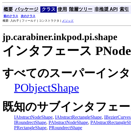
概要
パッケージ
クラス
使用
階層ツリー
非推奨 API
索引
前のクラス
次のクラス
概要: 入れ子 | フィールド | コンストラクタ |
メソッド
jp.carabiner.inkpod.pi.shape
インタフェース PNodeOb
すべてのスーパーインタ
PObjectShape
既知のサブインタフェー
IAbstractNodeShape
,
IAbstractRectangleShape
,
IBezierCurve
IRoundrectShape
,
PAbstractNodeShape
,
PAbstractRectangleS
PRectangleShape
,
PRoundrectShape