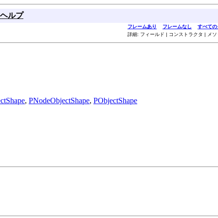
ヘルプ
フレームあり
フレームなし
すべての
詳細: フィールド | コンストラクタ | メ
ectShape
,
PNodeObjectShape
,
PObjectShape