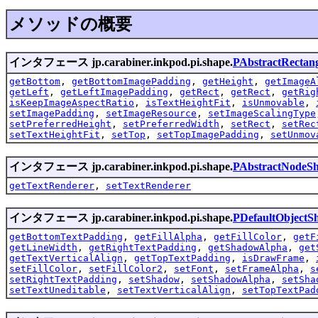
メソッドの概要
インタフェース jp.carabiner.inkpod.pi.shape.
PAbstractRectan
getBottom
,
getBottomImagePadding
,
getHeight
,
getImageA
getLeft
,
getLeftImagePadding
,
getRect
,
getRect
,
getRig
isKeepImageAspectRatio
,
isTextHeightFit
,
isUnmovable
,
setImagePadding
,
setImageResource
,
setImageScalingType
setPreferredHeight
,
setPreferredWidth
,
setRect
,
setRec
setTextHeightFit
,
setTop
,
setTopImagePadding
,
setUnmov
インタフェース jp.carabiner.inkpod.pi.shape.
PAbstractNodeS
getTextRenderer
,
setTextRenderer
インタフェース jp.carabiner.inkpod.pi.shape.
PDefaultObjectS
getBottomTextPadding
,
getFillAlpha
,
getFillColor
,
getF
getLineWidth
,
getRightTextPadding
,
getShadowAlpha
,
get
getTextVerticalAlign
,
getTopTextPadding
,
isDrawFrame
,
setFillColor
,
setFillColor2
,
setFont
,
setFrameAlpha
,
s
setRightTextPadding
,
setShadow
,
setShadowAlpha
,
setSha
setTextUneditable
,
setTextVerticalAlign
,
setTopTextPad