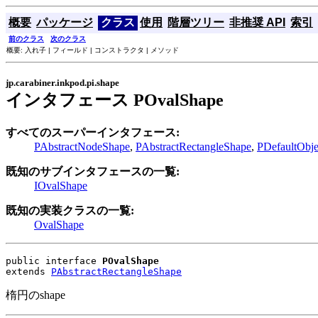
概要
パッケージ
クラス
使用
階層ツリー
非推奨 API
索引
前のクラス
次のクラス
概要: 入れ子 | フィールド | コンストラクタ | メソッド
jp.carabiner.inkpod.pi.shape
インタフェース POvalShape
すべてのスーパーインタフェース:
PAbstractNodeShape
,
PAbstractRectangleShape
,
PDefaultObj
既知のサブインタフェースの一覧:
IOvalShape
既知の実装クラスの一覧:
OvalShape
public interface 
POvalShape
extends 
PAbstractRectangleShape
楕円のshape