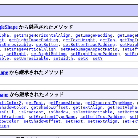
gleShape
から継承されたメソッド
lpha
,
getImageHorizontalAlign
,
getImagePadding
,
getImage
ht
,
getRightImagePadding
,
getTextHeight
,
getTop
,
getTopI
isUnresizable
,
setBottom
,
setBottomImagePadding
,
setHeig
,
setImageVerticalAlign
,
setKeepImageAspectRatio
,
setLef
t
,
setRight
,
setRightBottom
,
setRightImagePadding
,
setRi
able
,
setUnresizable
,
setWidth
,
setX
,
setY
hape
から継承されたメソッド
hape
から継承されたメソッド
illColor2
,
getFont
,
getFrameAlpha
,
getGradientTypeName
,
ShadowColor
,
getShadowOffset
,
getTextAlign
,
getTextAlpha
isFill
,
isGradient
,
isShadow
,
isTextUneditable
,
setBotto
etGradient
,
setGradientTypeName
,
setLeftTextPadding
,
set
dowColor
,
setShadowOffset
,
setText
,
setTextAlign
,
setTex
ding