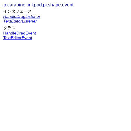
jp.carabiner.inkpod.pi.shape.event
インタフェース
HandleDragListener
TextEditorListener
クラス
HandleDragEvent
TextEditorEvent