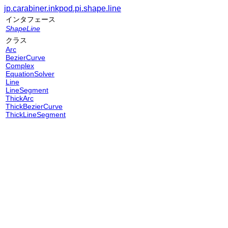
jp.carabiner.inkpod.pi.shape.line
インタフェース
ShapeLine
クラス
Arc
BezierCurve
Complex
EquationSolver
Line
LineSegment
ThickArc
ThickBezierCurve
ThickLineSegment