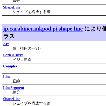
線分
ShapeLine
シェイプを構成する線
jp.carabiner.inkpod.pi.shape.line
により
ラス
Arc
弧（楕円の一部）
BezierCurve
ベジェ曲線
Complex
Line
直線
LineSegment
線分
ShapeLine
シェイプを構成する線