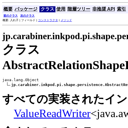
概要
パッケージ
クラス
使用
階層ツリー
非推奨 API
索引
前のクラス
次のクラス
概要: 入れ子 | フィールド |
コンストラクタ
|
メソッド
jp.carabiner.inkpod.pi.shape.pe
クラス
AbstractRelationShape
java.lang.Object

jp.carabiner.inkpod.pi.shape.persistence.AbstractRe
すべての実装されたイン
ValueReadWriter
<java.a