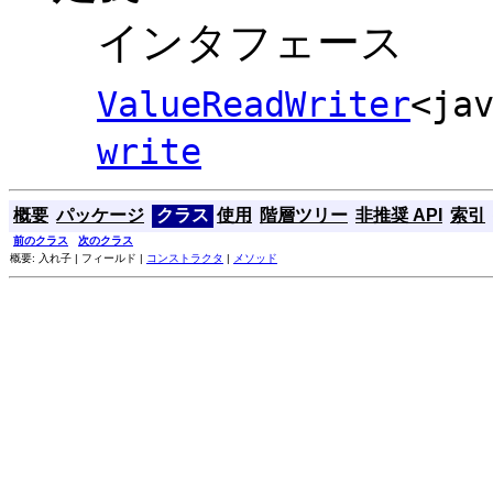
インタフェース
ValueReadWriter
<ja
write
概要
パッケージ
クラス
使用
階層ツリー
非推奨 API
索引
前のクラス
次のクラス
概要: 入れ子 | フィールド |
コンストラクタ
|
メソッド