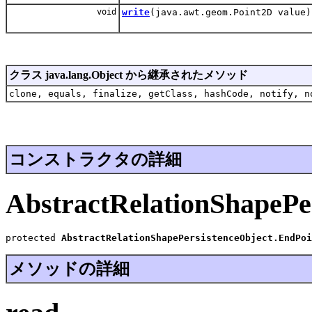
void
write
(java.awt.geom.Point2D value)
クラス java.lang.Object から継承されたメソッド
clone, equals, finalize, getClass, hashCode, notify, n
コンストラクタの詳細
AbstractRelationShapePe
protected 
AbstractRelationShapePersistenceObject.EndPoi
メソッドの詳細