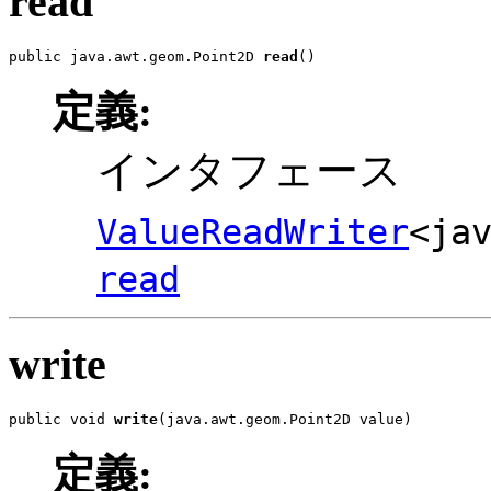
read
public java.awt.geom.Point2D 
read
()
定義:
インタフェース
ValueReadWriter
<ja
read
write
public void 
write
(java.awt.geom.Point2D value)
定義: