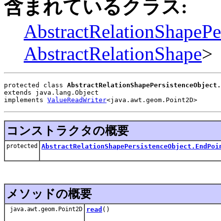
含まれているクラス:
AbstractRelationShapePe
AbstractRelationShape
>
protected class 
AbstractRelationShapePersistenceObject.
extends java.lang.Object
implements 
ValueReadWriter
<java.awt.geom.Point2D>
コンストラクタの概要
protected
AbstractRelationShapePersistenceObject.EndPoi
メソッドの概要
java.awt.geom.Point2D
read
()