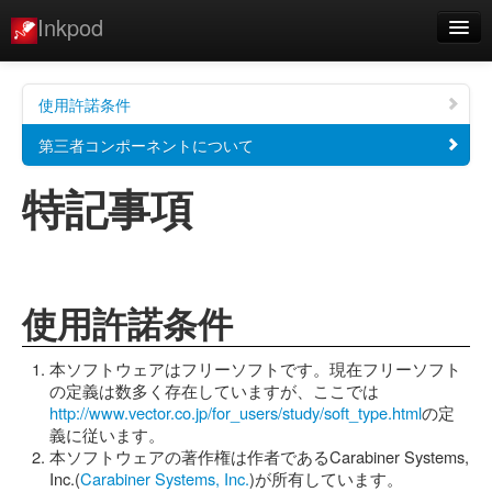
Inkpod
ダウンロード
使用許諾条件
チュートリアル
第三者コンポーネントについて
特記事項
特記事項
更新情報
連絡先
ユーザーマニュアル
使用許諾条件
アプリ開発マニュアル
本ソフトウェアはフリーソフトです。現在フリーソフト
の定義は数多く存在していますが、ここでは
http://www.vector.co.jp/for_users/study/soft_type.html
の定
義に従います。
本ソフトウェアの著作権は作者であるCarabiner Systems,
Inc.(
Carabiner Systems, Inc.
)が所有しています。