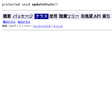
protected void 
updateState
()
概要
パッケージ
クラス
使用
階層ツリー
非推奨 API
索引
前のクラス
次のクラス
概要: 入れ子 | フィールド |
コンストラクタ
|
メソッド