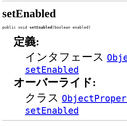
setEnabled
public void 
setEnabled
(boolean enabled)
定義:
インタフェース
Obj
setEnabled
オーバーライド:
クラス
ObjectProper
setEnabled