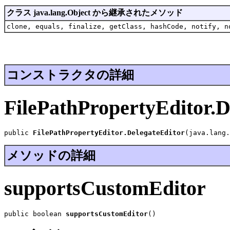
クラス java.lang.Object から継承されたメソッド
clone, equals, finalize, getClass, hashCode, notify, n
コンストラクタの詳細
FilePathPropertyEditor.D
public 
FilePathPropertyEditor.DelegateEditor
(java.lang.
メソッドの詳細
supportsCustomEditor
public boolean 
supportsCustomEditor
()