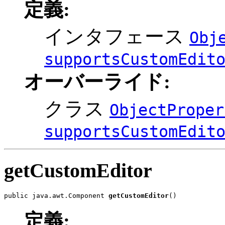
定義:
インタフェース
Obj
supportsCustomEdit
オーバーライド:
クラス
ObjectProper
supportsCustomEdit
getCustomEditor
public java.awt.Component 
getCustomEditor
()
定義: