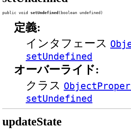
public void 
setUndefined
(boolean undefined)
定義:
インタフェース
Obj
setUndefined
オーバーライド:
クラス
ObjectProper
setUndefined
updateState