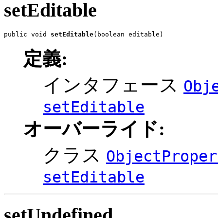
setEditable
public void 
setEditable
(boolean editable)
定義:
インタフェース
Obj
setEditable
オーバーライド:
クラス
ObjectProper
setEditable
setUndefined