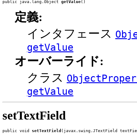
public java.lang.Object 
getValue
()
定義:
インタフェース
Obj
getValue
オーバーライド:
クラス
ObjectProper
getValue
setTextField
public void 
setTextField
(javax.swing.JTextField textFie