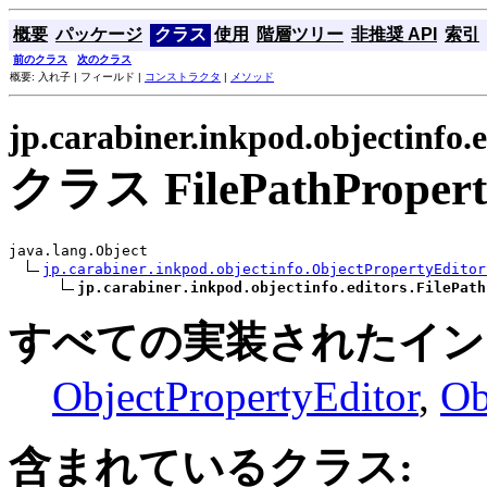
概要
パッケージ
クラス
使用
階層ツリー
非推奨 API
索引
前のクラス
次のクラス
概要: 入れ子 | フィールド |
コンストラクタ
|
メソッド
jp.carabiner.inkpod.objectinfo.e
クラス FilePathProperty
java.lang.Object

jp.carabiner.inkpod.objectinfo.ObjectPropertyEditor
jp.carabiner.inkpod.objectinfo.editors.FilePath
すべての実装されたイン
ObjectPropertyEditor
,
Ob
含まれているクラス: