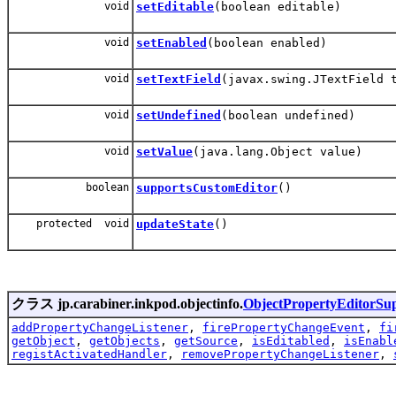
void
setEditable
(boolean editable)
void
setEnabled
(boolean enabled)
void
setTextField
(javax.swing.JTextField 
void
setUndefined
(boolean undefined)
void
setValue
(java.lang.Object value)
boolean
supportsCustomEditor
()
protected void
updateState
()
クラス jp.carabiner.inkpod.objectinfo.
ObjectPropertyEditorSu
addPropertyChangeListener
,
firePropertyChangeEvent
,
fi
getObject
,
getObjects
,
getSource
,
isEditabled
,
isEnabl
registActivatedHandler
,
removePropertyChangeListener
,