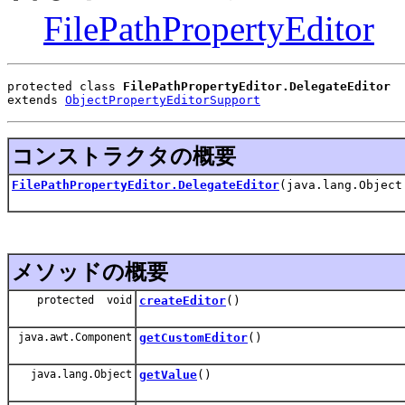
FilePathPropertyEditor
protected class 
FilePathPropertyEditor.DelegateEditor
extends 
ObjectPropertyEditorSupport
コンストラクタの概要
FilePathPropertyEditor.DelegateEditor
(java.lang.Object
メソッドの概要
protected void
createEditor
()
java.awt.Component
getCustomEditor
()
java.lang.Object
getValue
()