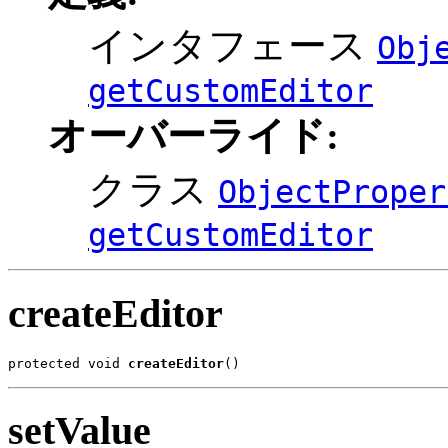
インタフェース
Obj
getCustomEditor
オーバーライド:
クラス
ObjectProper
getCustomEditor
createEditor
protected void 
createEditor
()
setValue