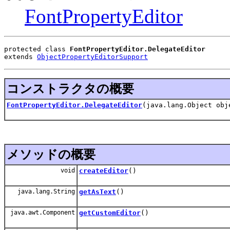
FontPropertyEditor
protected class 
FontPropertyEditor.DelegateEditor
extends 
ObjectPropertyEditorSupport
コンストラクタの概要
FontPropertyEditor.DelegateEditor
(java.lang.Object obj
メソッドの概要
void
createEditor
()
java.lang.String
getAsText
()
java.awt.Component
getCustomEditor
()