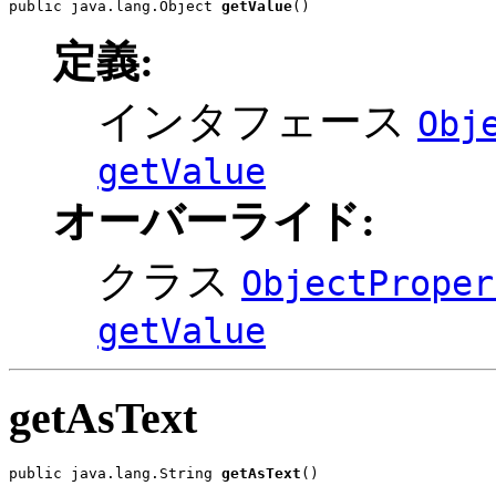
public java.lang.Object 
getValue
()
定義:
インタフェース
Obj
getValue
オーバーライド:
クラス
ObjectProper
getValue
getAsText
public java.lang.String 
getAsText
()