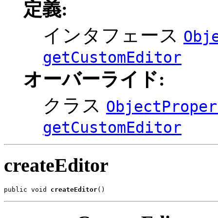
定義:
インタフェース
Obj
getCustomEditor
オーバーライド:
クラス
ObjectProper
getCustomEditor
createEditor
public void 
createEditor
()