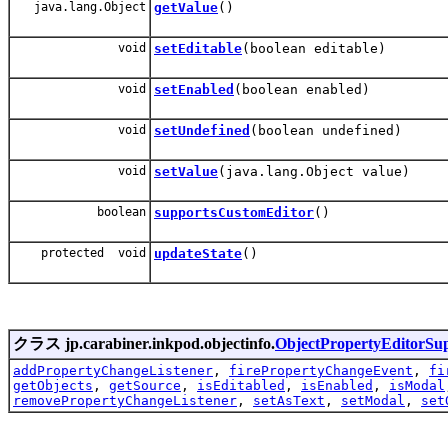
java.lang.Object
getValue
()
void
setEditable
(boolean editable)
void
setEnabled
(boolean enabled)
void
setUndefined
(boolean undefined)
void
setValue
(java.lang.Object value)
boolean
supportsCustomEditor
()
protected void
updateState
()
クラス jp.carabiner.inkpod.objectinfo.
ObjectPropertyEditorSu
addPropertyChangeListener
,
firePropertyChangeEvent
,
fi
getObjects
,
getSource
,
isEditabled
,
isEnabled
,
isModal
removePropertyChangeListener
,
setAsText
,
setModal
,
set