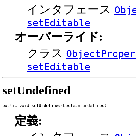
インタフェース
Obj
setEditable
オーバーライド:
クラス
ObjectProper
setEditable
setUndefined
public void 
setUndefined
(boolean undefined)
定義: