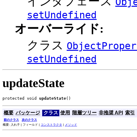
インタフェース
Obj
setUndefined
オーバーライド:
クラス
ObjectProper
setUndefined
updateState
protected void 
updateState
()
概要
パッケージ
クラス
使用
階層ツリー
非推奨 API
索引
前のクラス
次のクラス
概要: 入れ子 | フィールド |
コンストラクタ
|
メソッド