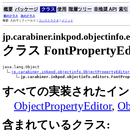
概要
パッケージ
クラス
使用
階層ツリー
非推奨 API
索引
前のクラス
次のクラス
概要: 入れ子 | フィールド |
コンストラクタ
|
メソッド
jp.carabiner.inkpod.objectinfo.e
クラス FontPropertyEdit
java.lang.Object

jp.carabiner.inkpod.objectinfo.ObjectPropertyEditor
jp.carabiner.inkpod.objectinfo.editors.FontProp
すべての実装されたイン
ObjectPropertyEditor
,
Ob
含まれているクラス: