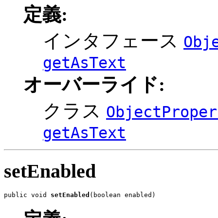
定義:
インタフェース
Obj
getAsText
オーバーライド:
クラス
ObjectProper
getAsText
setEnabled
public void 
setEnabled
(boolean enabled)