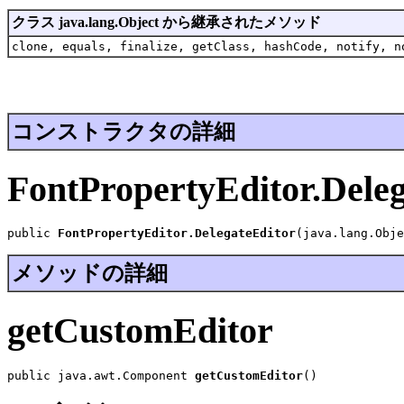
クラス java.lang.Object から継承されたメソッド
clone, equals, finalize, getClass, hashCode, notify, n
コンストラクタの詳細
FontPropertyEditor.Dele
public 
FontPropertyEditor.DelegateEditor
(java.lang.Obje
メソッドの詳細
getCustomEditor
public java.awt.Component 
getCustomEditor
()