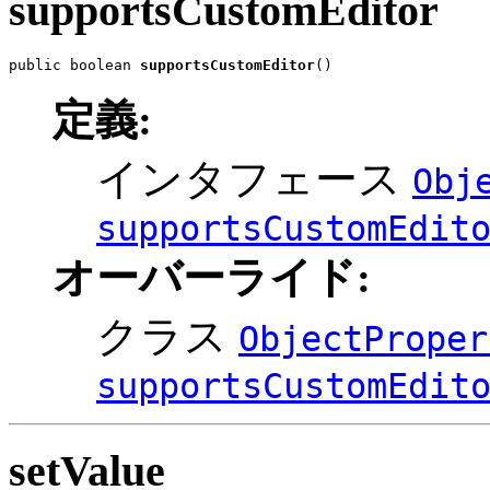
supportsCustomEditor
public boolean 
supportsCustomEditor
()
定義:
インタフェース
Obj
supportsCustomEdit
オーバーライド:
クラス
ObjectProper
supportsCustomEdit
setValue