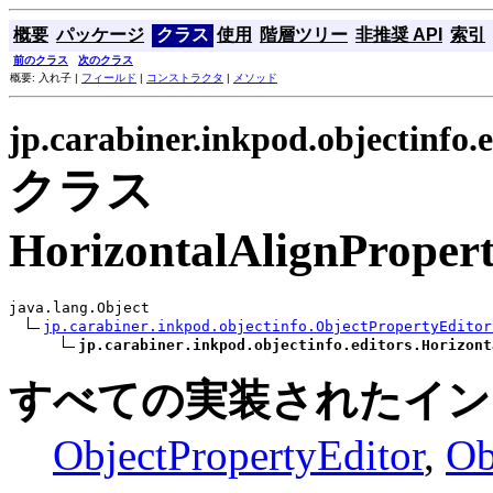
概要
パッケージ
クラス
使用
階層ツリー
非推奨 API
索引
前のクラス
次のクラス
概要: 入れ子 |
フィールド
|
コンストラクタ
|
メソッド
jp.carabiner.inkpod.objectinfo.e
クラス
HorizontalAlignPropert
java.lang.Object

jp.carabiner.inkpod.objectinfo.ObjectPropertyEditor
jp.carabiner.inkpod.objectinfo.editors.Horizont
すべての実装されたイン
ObjectPropertyEditor
,
Ob