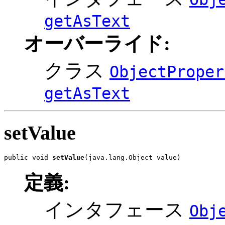
getAsText
オーバーライド:
クラス
ObjectProper
getAsText
setValue
public void 
setValue
(java.lang.Object value)
定義:
インタフェース
Obj