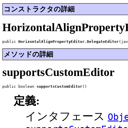
コンストラクタの詳細
HorizontalAlignPropertyE
public 
HorizontalAlignPropertyEditor.DelegateEditor
(jav
メソッドの詳細
supportsCustomEditor
public boolean 
supportsCustomEditor
()
定義:
インタフェース
Obj