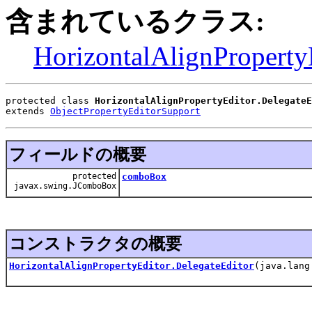
含まれているクラス:
HorizontalAlignProperty
protected class 
HorizontalAlignPropertyEditor.DelegateE
extends 
ObjectPropertyEditorSupport
フィールドの概要
protected
comboBox
javax.swing.JComboBox
コンストラクタの概要
HorizontalAlignPropertyEditor.DelegateEditor
(java.lang