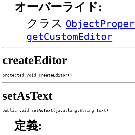
オーバーライド:
クラス
ObjectProper
getCustomEditor
createEditor
protected void 
createEditor
()
setAsText
public void 
setAsText
(java.lang.String text)
定義: