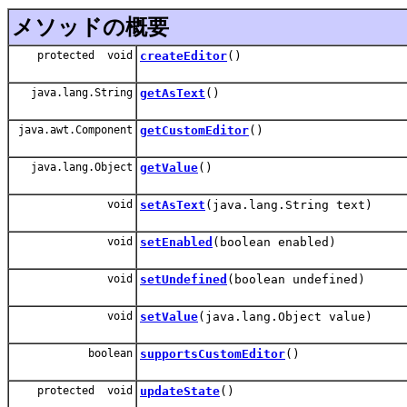
メソッドの概要
protected void
createEditor
()
java.lang.String
getAsText
()
java.awt.Component
getCustomEditor
()
java.lang.Object
getValue
()
void
setAsText
(java.lang.String text)
void
setEnabled
(boolean enabled)
void
setUndefined
(boolean undefined)
void
setValue
(java.lang.Object value)
boolean
supportsCustomEditor
()
protected void
updateState
()