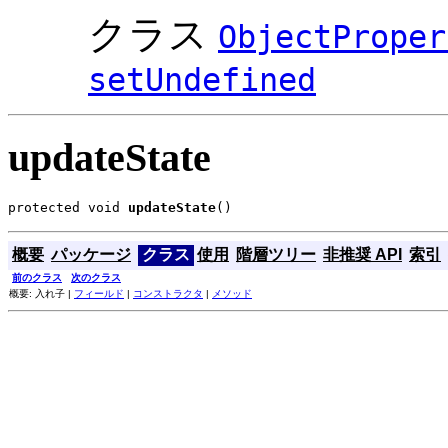
クラス
ObjectProper
setUndefined
updateState
protected void 
updateState
()
概要
パッケージ
クラス
使用
階層ツリー
非推奨 API
索引
前のクラス
次のクラス
概要: 入れ子 |
フィールド
|
コンストラクタ
|
メソッド