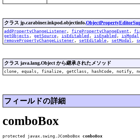
クラス jp.carabiner.inkpod.objectinfo.
ObjectPropertyEditorSu
addPropertyChangeListener
,
firePropertyChangeEvent
,
fi
getObjects
,
getSource
,
isEditabled
,
isEnabled
,
isModal
removePropertyChangeListener
,
setEditable
,
setModal
,
s
クラス java.lang.Object から継承されたメソッド
clone, equals, finalize, getClass, hashCode, notify, n
フィールドの詳細
comboBox
protected javax.swing.JComboBox 
comboBox