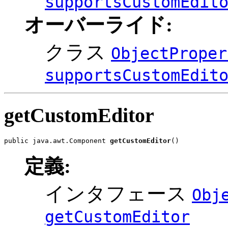
supportsCustomEdit
オーバーライド:
クラス
ObjectProper
supportsCustomEdit
getCustomEditor
public java.awt.Component 
getCustomEditor
()
定義:
インタフェース
Obj
getCustomEditor