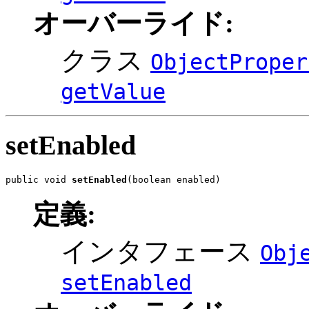
オーバーライド:
クラス
ObjectProper
getValue
setEnabled
public void 
setEnabled
(boolean enabled)
定義:
インタフェース
Obj
setEnabled