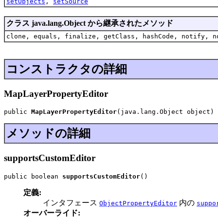
setObjects
,
setSource
クラス java.lang.Object から継承されたメソッド
clone, equals, finalize, getClass, hashCode, notify, n
コンストラクタの詳細
MapLayerPropertyEditor
public 
MapLayerPropertyEditor
(java.lang.Object object)
メソッドの詳細
supportsCustomEditor
public boolean 
supportsCustomEditor
()
定義:
インタフェース
内の
ObjectPropertyEditor
suppo
オーバーライド: