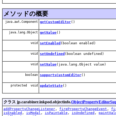
メソッドの概要
java.awt.Component
getCustomEditor
()
java.lang.Object
getValue
()
void
setEnabled
(boolean enabled)
void
setUndefined
(boolean undefined)
void
setValue
(java.lang.Object value)
boolean
supportsCustomEditor
()
protected void
updateState
()
クラス jp.carabiner.inkpod.objectinfo.
ObjectPropertyEditorSu
addPropertyChangeListener
,
firePropertyChangeEvent
,
fi
isEnabled
,
isModal
,
isPaintable
,
isUndefined
,
paintVal