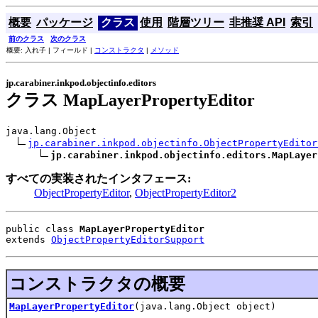
概要
パッケージ
クラス
使用
階層ツリー
非推奨 API
索引
前のクラス
次のクラス
概要: 入れ子 | フィールド |
コンストラクタ
|
メソッド
jp.carabiner.inkpod.objectinfo.editors
クラス MapLayerPropertyEditor
java.lang.Object

jp.carabiner.inkpod.objectinfo.ObjectPropertyEditor
jp.carabiner.inkpod.objectinfo.editors.MapLayer
すべての実装されたインタフェース:
ObjectPropertyEditor
,
ObjectPropertyEditor2
public class 
MapLayerPropertyEditor
extends 
ObjectPropertyEditorSupport
コンストラクタの概要
MapLayerPropertyEditor
(java.lang.Object object)