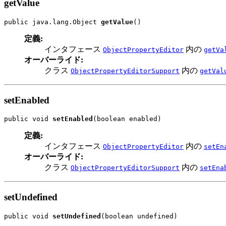
getValue
public java.lang.Object 
getValue
()
定義:
インタフェース
内の
ObjectPropertyEditor
getVa
オーバーライド:
クラス
内の
ObjectPropertyEditorSupport
getVal
setEnabled
public void 
setEnabled
(boolean enabled)
定義:
インタフェース
内の
ObjectPropertyEditor
setEn
オーバーライド:
クラス
内の
ObjectPropertyEditorSupport
setEna
setUndefined
public void 
setUndefined
(boolean undefined)