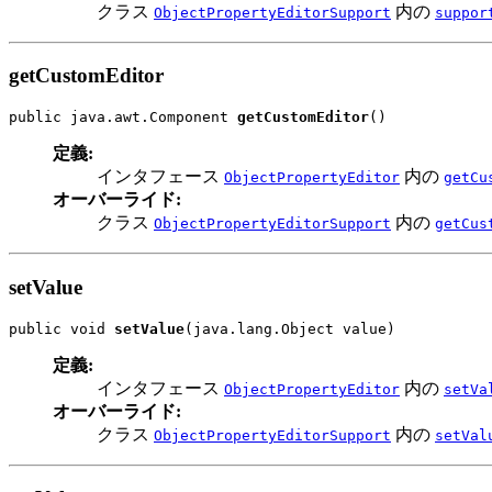
クラス
内の
ObjectPropertyEditorSupport
suppor
getCustomEditor
public java.awt.Component 
getCustomEditor
()
定義:
インタフェース
内の
ObjectPropertyEditor
getCu
オーバーライド:
クラス
内の
ObjectPropertyEditorSupport
getCus
setValue
public void 
setValue
(java.lang.Object value)
定義:
インタフェース
内の
ObjectPropertyEditor
setVa
オーバーライド:
クラス
内の
ObjectPropertyEditorSupport
setVal