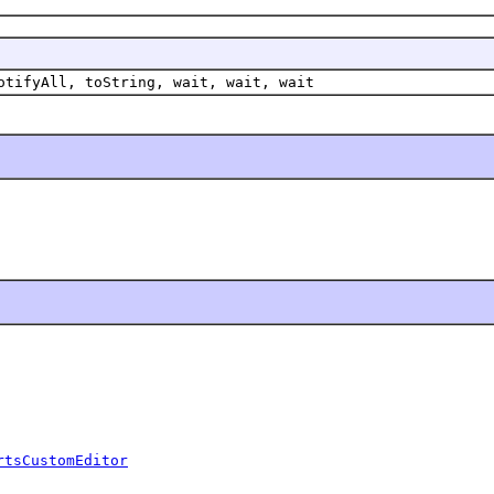
otifyAll, toString, wait, wait, wait
rtsCustomEditor