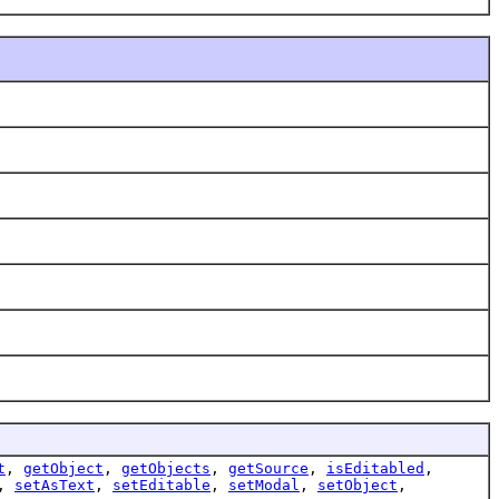
t
,
getObject
,
getObjects
,
getSource
,
isEditabled
,
,
setAsText
,
setEditable
,
setModal
,
setObject
,