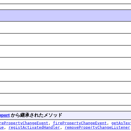
pport
から継承されたメソッド
rePropertyChangeEvent
,
firePropertyChangeEvent
,
getAsTex
ue
,
registActivatedHandler
,
removePropertyChangeListener