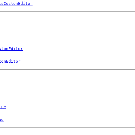
tsCustomEditor
stomEditor
tomEditor
lue
ue