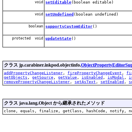
void
setEditable
(boolean editable)
void
setUndefined
(boolean undefined)
boolean
supportsCustomEditor
()
protected void
updateState
()
クラス jp.carabiner.inkpod.objectinfo.
ObjectPropertyEditorSu
addPropertyChangeListener
,
firePropertyChangeEvent
,
fi
getObjects
,
getSource
,
getValue
,
isEnabled
,
isModal
,
i
removePropertyChangeListener
,
setAsText
,
setEnabled
,
s
クラス java.lang.Object から継承されたメソッド
clone, equals, finalize, getClass, hashCode, notify, n