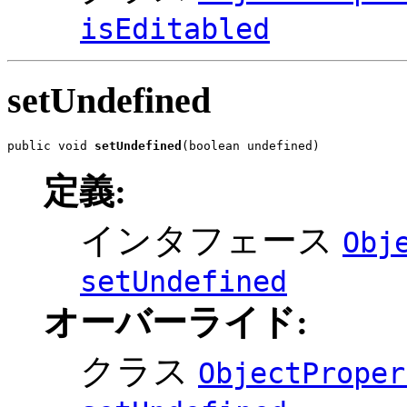
isEditabled
setUndefined
public void 
setUndefined
(boolean undefined)
定義:
インタフェース
Obj
setUndefined
オーバーライド:
クラス
ObjectProper