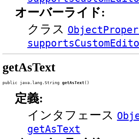
オーバーライド:
クラス
ObjectProper
supportsCustomEdit
getAsText
public java.lang.String 
getAsText
()
定義:
インタフェース
Obj
getAsText