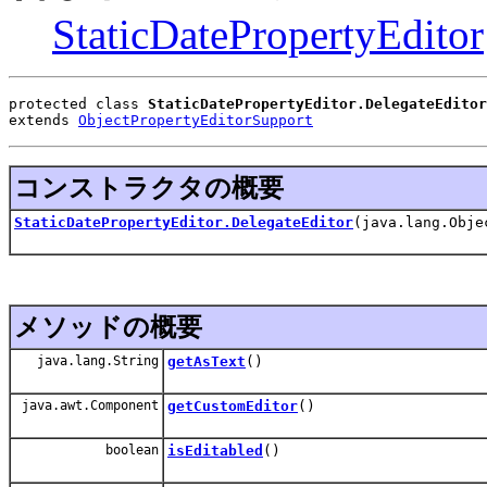
StaticDatePropertyEditor
protected class 
StaticDatePropertyEditor.DelegateEditor
extends 
ObjectPropertyEditorSupport
コンストラクタの概要
StaticDatePropertyEditor.DelegateEditor
(java.lang.Obje
メソッドの概要
java.lang.String
getAsText
()
java.awt.Component
getCustomEditor
()
boolean
isEditabled
()