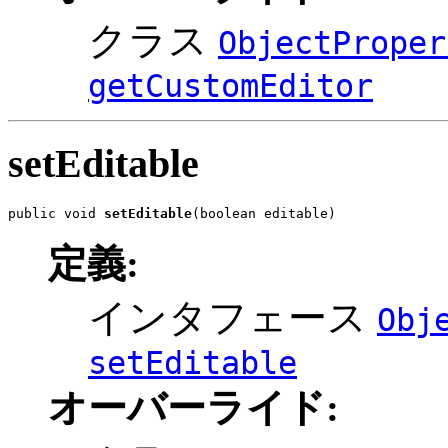
クラス
ObjectProper
getCustomEditor
setEditable
public void 
setEditable
(boolean editable)
定義:
インタフェース
Obj
setEditable
オーバーライド: