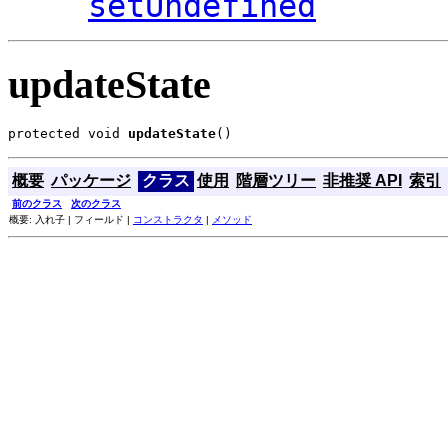
setUndefined
updateState
protected void 
updateState
()
概要
パッケージ
クラス
使用
階層ツリー
非推奨 API
索引
前のクラス
次のクラス
概要: 入れ子 | フィールド |
コンストラクタ
|
メソッド