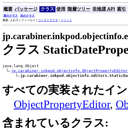
概要
パッケージ
クラス
使用
階層ツリー
非推奨 API
索引
前のクラス
次のクラス
概要: 入れ子 | フィールド |
コンストラクタ
|
メソッド
jp.carabiner.inkpod.objectinfo.e
クラス StaticDateProper
java.lang.Object

jp.carabiner.inkpod.objectinfo.ObjectPropertyEditor
jp.carabiner.inkpod.objectinfo.editors.StaticDa
すべての実装されたイン
ObjectPropertyEditor
,
Ob
含まれているクラス: