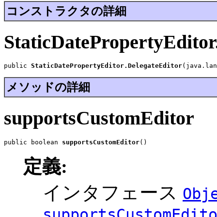
コンストラクタの詳細
StaticDatePropertyEditor
public 
StaticDatePropertyEditor.DelegateEditor
(java.lan
メソッドの詳細
supportsCustomEditor
public boolean 
supportsCustomEditor
()
定義:
インタフェース
Obj
supportsCustomEdit