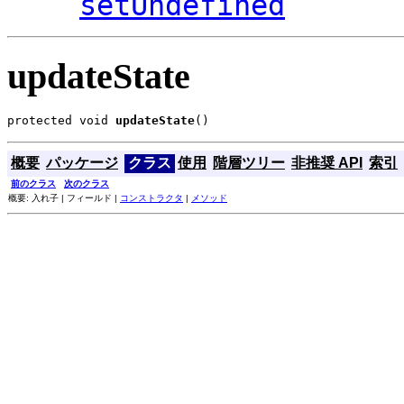
setUndefined
updateState
protected void 
updateState
()
概要
パッケージ
クラス
使用
階層ツリー
非推奨 API
索引
前のクラス
次のクラス
概要: 入れ子 | フィールド |
コンストラクタ
|
メソッド