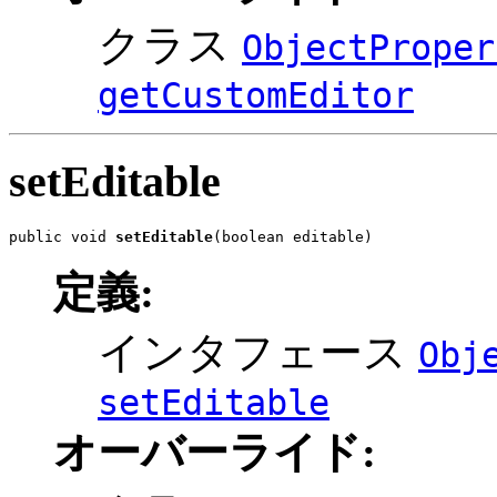
クラス
ObjectProper
getCustomEditor
setEditable
public void 
setEditable
(boolean editable)
定義:
インタフェース
Obj
setEditable
オーバーライド: