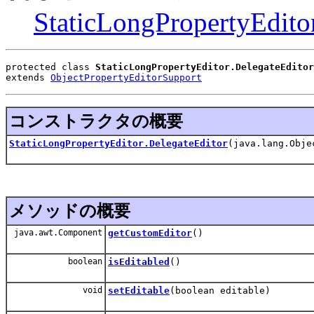
StaticLongPropertyEdito
protected class 
StaticLongPropertyEditor.DelegateEditor
extends 
ObjectPropertyEditorSupport
コンストラクタの概要
StaticLongPropertyEditor.DelegateEditor
(java.lang.Obje
メソッドの概要
java.awt.Component
getCustomEditor
()
boolean
isEditabled
()
void
setEditable
(boolean editable)