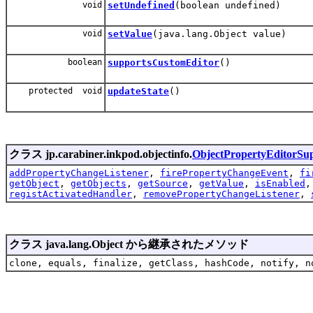
void
setUndefined
(boolean undefined)
void
setValue
(java.lang.Object value)
boolean
supportsCustomEditor
()
protected void
updateState
()
クラス jp.carabiner.inkpod.objectinfo.
ObjectPropertyEditorSu
addPropertyChangeListener
,
firePropertyChangeEvent
,
fi
getObject
,
getObjects
,
getSource
,
getValue
,
isEnabled
registActivatedHandler
,
removePropertyChangeListener
,
クラス java.lang.Object から継承されたメソッド
clone, equals, finalize, getClass, hashCode, notify, n