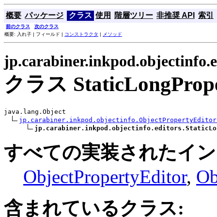
概要
パッケージ
クラス
使用
階層ツリー
非推奨 API
索引
前のクラス
次のクラス
概要: 入れ子 | フィールド |
コンストラクタ
|
メソッド
jp.carabiner.inkpod.objectinfo.e
クラス StaticLongProper
java.lang.Object

jp.carabiner.inkpod.objectinfo.ObjectPropertyEditor
jp.carabiner.inkpod.objectinfo.editors.StaticLo
すべての実装されたイン
ObjectPropertyEditor
,
Ob
含まれているクラス: