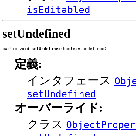
isEditabled
setUndefined
public void 
setUndefined
(boolean undefined)
定義:
インタフェース
Obj
setUndefined
オーバーライド:
クラス
ObjectProper