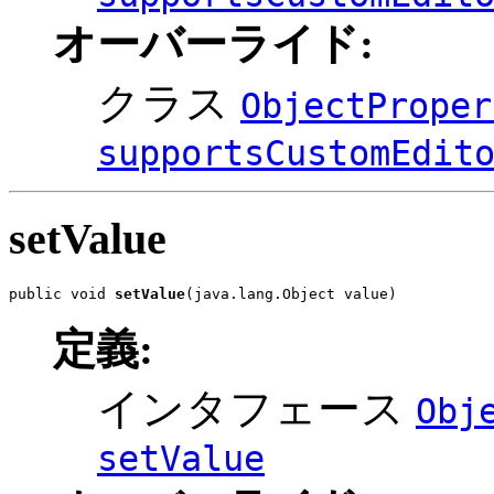
オーバーライド:
クラス
ObjectProper
supportsCustomEdit
setValue
public void 
setValue
(java.lang.Object value)
定義:
インタフェース
Obj
setValue