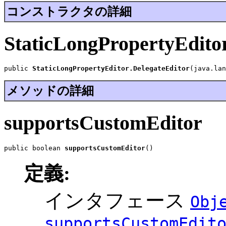
コンストラクタの詳細
StaticLongPropertyEditor
public 
StaticLongPropertyEditor.DelegateEditor
(java.lan
メソッドの詳細
supportsCustomEditor
public boolean 
supportsCustomEditor
()
定義:
インタフェース
Obj
supportsCustomEdit