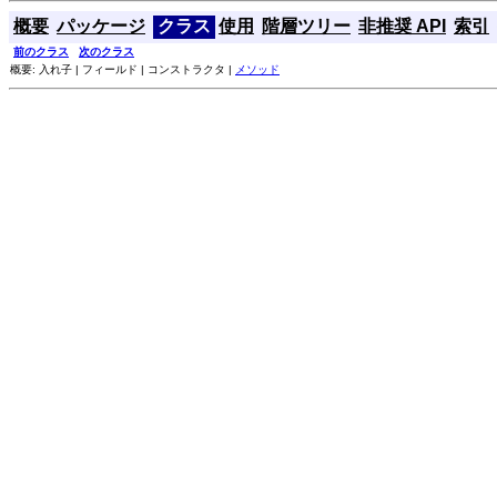
概要
パッケージ
クラス
使用
階層ツリー
非推奨 API
索引
前のクラス
次のクラス
概要: 入れ子 | フィールド | コンストラクタ |
メソッド