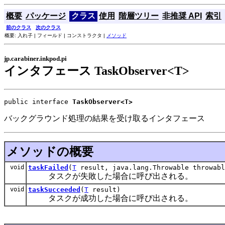
概要
パッケージ
クラス
使用
階層ツリー
非推奨 API
索引
前のクラス
次のクラス
概要: 入れ子 | フィールド | コンストラクタ |
メソッド
jp.carabiner.inkpod.pi
インタフェース TaskObserver<T>
public interface 
TaskObserver<T>
バックグラウンド処理の結果を受け取るインタフェース
メソッドの概要
void
taskFailed
(
T
result, java.lang.Throwable throwabl
タスクが失敗した場合に呼び出される。
void
taskSucceeded
(
T
result)
タスクが成功した場合に呼び出される。