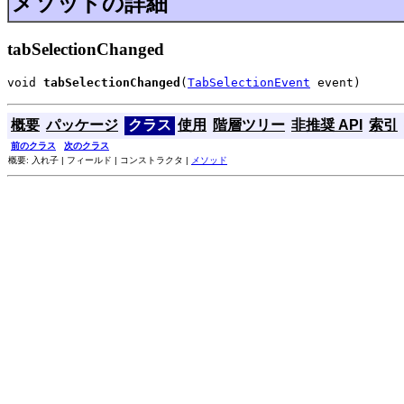
メソッドの詳細
tabSelectionChanged
void 
tabSelectionChanged
(
TabSelectionEvent
 event)
概要
パッケージ
クラス
使用
階層ツリー
非推奨 API
索引
前のクラス
次のクラス
概要: 入れ子 | フィールド | コンストラクタ |
メソッド