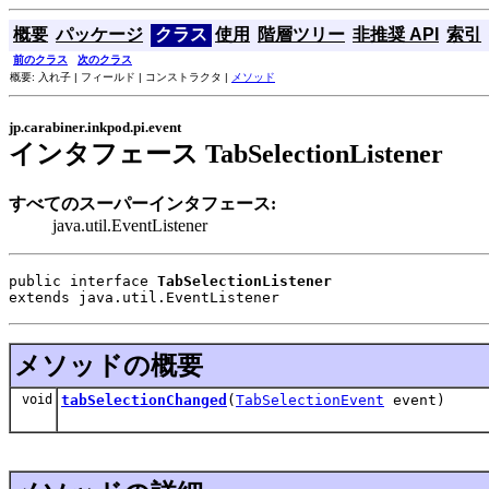
概要
パッケージ
クラス
使用
階層ツリー
非推奨 API
索引
前のクラス
次のクラス
概要: 入れ子 | フィールド | コンストラクタ |
メソッド
jp.carabiner.inkpod.pi.event
インタフェース TabSelectionListener
すべてのスーパーインタフェース:
java.util.EventListener
public interface 
TabSelectionListener
extends java.util.EventListener
メソッドの概要
void
tabSelectionChanged
(
TabSelectionEvent
event)