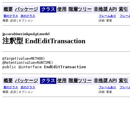
概要
パッケージ
クラス
使用
階層ツリー
非推奨 API
索引
前のクラス
次のクラス
フレームあり
フレー
概要: 必須 | オプション
詳細: 要素
jp.carabiner.inkpod.pi.model
注釈型 EndEditTransaction
@Target(value=METHOD)

public @interface 
EndEditTransaction
概要
パッケージ
クラス
使用
階層ツリー
非推奨 API
索引
前のクラス
次のクラス
フレームあり
フレー
概要: 必須 | オプション
詳細: 要素