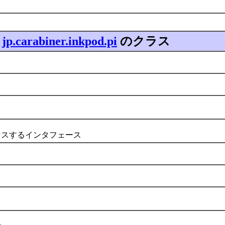
る
jp.carabiner.inkpod.pi
のクラス
セスするインタフェース