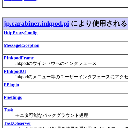
jp.carabiner.inkpod.pi
により使用され
HttpProxyConfig
MessageException
PInkpodFrame
Inkpodのウインドウへのインタフェース
PInkpodUI
Inkpodのメニュー等のユーザーインタフェースにアク
PPlugin
PSettings
Task
モニタ可能なバックグラウンド処理
TaskObserver