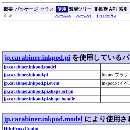
概要
パッケージ
クラス
使用
階層ツリー
非推奨 API
索引
前 次
フレームあり
フレームなし
すべてのクラス
jp.carabiner.inkpod.pi
を使用しているパ
jp.carabiner.inkpod.model
jp.carabiner.inkpod.pi
Inkpod
jp.carabiner.inkpod.pi.event
Inkpod
jp.carabiner.inkpod.pi.shape.action
jp.carabiner.inkpod.pi.shape.handle
jp.carabiner.inkpod.model
により使用さ
HttpProxyConfig