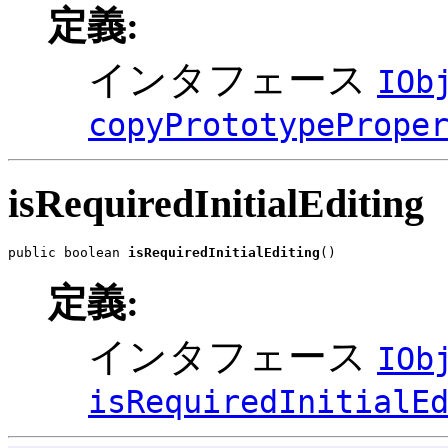
定義:
インタフェース
IOb
copyPrototypePrope
isRequiredInitialEditing
public boolean 
isRequiredInitialEditing
()
定義:
インタフェース
IOb
isRequiredInitialE