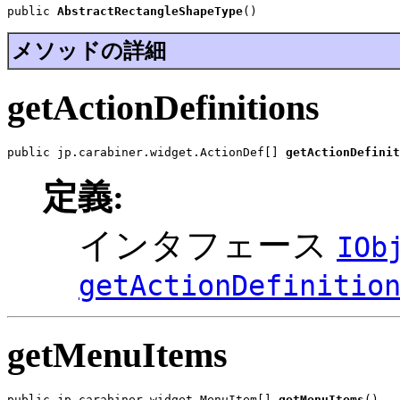
public 
AbstractRectangleShapeType
()
メソッドの詳細
getActionDefinitions
public jp.carabiner.widget.ActionDef[] 
getActionDefinit
定義:
インタフェース
IOb
getActionDefinitio
getMenuItems
public jp.carabiner.widget.MenuItem[] 
getMenuItems
()