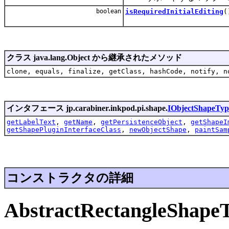
boolean
isRequiredInitialEditing
(
クラス java.lang.Object から継承されたメソッド
clone, equals, finalize, getClass, hashCode, notify, n
インタフェース jp.carabiner.inkpod.pi.shape.
IObjectShapeTyp
getLabelText
,
getName
,
getPersistenceObject
,
getShapeI
getShapePluginInterfaceClass
,
newObjectShape
,
paintSam
コンストラクタの詳細
AbstractRectangleShape