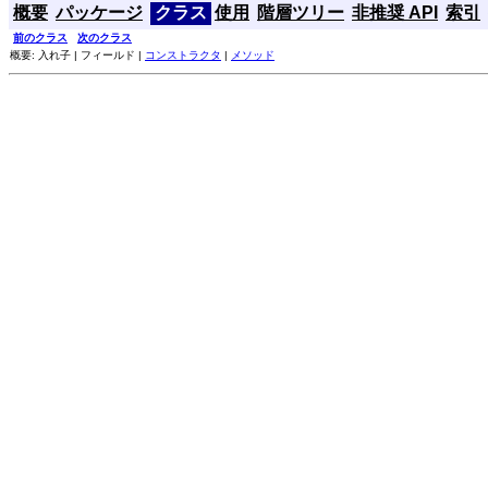
概要
パッケージ
クラス
使用
階層ツリー
非推奨 API
索引
前のクラス
次のクラス
概要: 入れ子 | フィールド |
コンストラクタ
|
メソッド