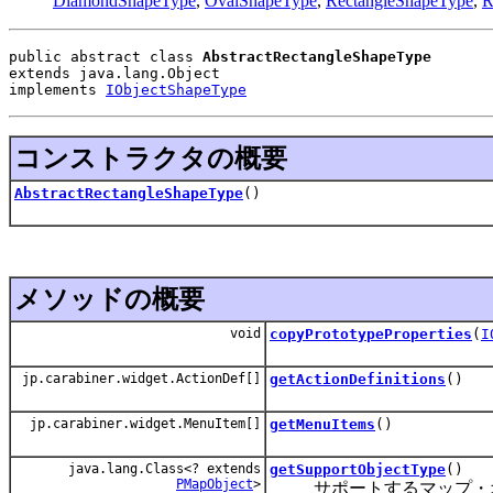
DiamondShapeType
,
OvalShapeType
,
RectangleShapeType
,
R
public abstract class 
AbstractRectangleShapeType
extends java.lang.Object
implements 
IObjectShapeType
コンストラクタの概要
AbstractRectangleShapeType
()
メソッドの概要
void
copyPrototypeProperties
(
I
jp.carabiner.widget.ActionDef[]
getActionDefinitions
()
jp.carabiner.widget.MenuItem[]
getMenuItems
()
java.lang.Class<? extends
getSupportObjectType
()
PMapObject
>
サポートするマップ・オ