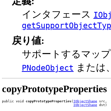
定義:
インタフェース
IOb
getSupportObjectTy
戻り値:
サポートするマップ
または
PNodeObject
copyPrototypeProperties
public void 
copyPrototypeProperties
(
IObjectShape
 src,

IObjectShape
 dst)