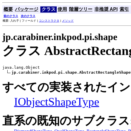
概要
パッケージ
クラス
使用
階層ツリー
非推奨 API
索引
前のクラス
次のクラス
概要: 入れ子 | フィールド |
コンストラクタ
|
メソッド
jp.carabiner.inkpod.pi.shape
クラス AbstractRectang
java.lang.Object

jp.carabiner.inkpod.pi.shape.AbstractRectangleShape
すべての実装されたイン
IObjectShapeType
直系の既知のサブクラス