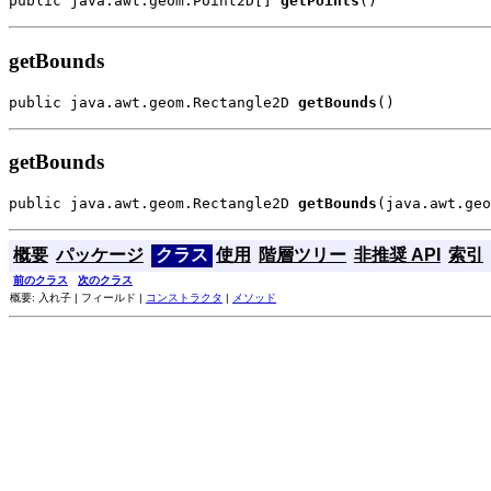
public java.awt.geom.Point2D[] 
getPoints
()
getBounds
public java.awt.geom.Rectangle2D 
getBounds
()
getBounds
public java.awt.geom.Rectangle2D 
getBounds
(java.awt.geo
概要
パッケージ
クラス
使用
階層ツリー
非推奨 API
索引
前のクラス
次のクラス
概要: 入れ子 | フィールド |
コンストラクタ
|
メソッド