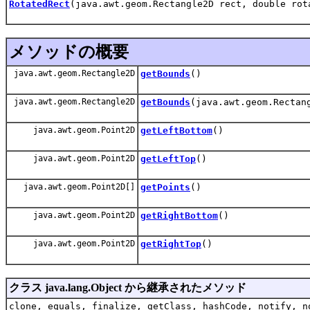
RotatedRect
(java.awt.geom.Rectangle2D rect, double rot
メソッドの概要
java.awt.geom.Rectangle2D
getBounds
()
java.awt.geom.Rectangle2D
getBounds
(java.awt.geom.Rectan
java.awt.geom.Point2D
getLeftBottom
()
java.awt.geom.Point2D
getLeftTop
()
java.awt.geom.Point2D[]
getPoints
()
java.awt.geom.Point2D
getRightBottom
()
java.awt.geom.Point2D
getRightTop
()
クラス java.lang.Object から継承されたメソッド
clone, equals, finalize, getClass, hashCode, notify, n