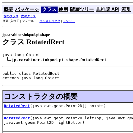
概要
パッケージ
クラス
使用
階層ツリー
非推奨 API
索引
前のクラス
次のクラス
概要: 入れ子 | フィールド |
コンストラクタ
|
メソッド
jp.carabiner.inkpod.pi.shape
クラス RotatedRect
java.lang.Object

jp.carabiner.inkpod.pi.shape.RotatedRect
public class 
RotatedRect
extends java.lang.Object
コンストラクタの概要
RotatedRect
(java.awt.geom.Point2D[] points)
RotatedRect
(java.awt.geom.Point2D leftTop, java.awt.ge
java.awt.geom.Point2D rightBottom)