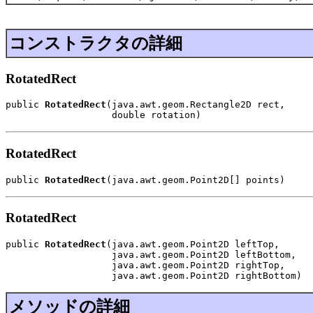
コンストラクタの詳細
RotatedRect
public 
RotatedRect
(java.awt.geom.Rectangle2D rect,

                   double rotation)
RotatedRect
public 
RotatedRect
(java.awt.geom.Point2D[] points)
RotatedRect
public 
RotatedRect
(java.awt.geom.Point2D leftTop,

                   java.awt.geom.Point2D leftBottom,

                   java.awt.geom.Point2D rightTop,

                   java.awt.geom.Point2D rightBottom)
メソッドの詳細