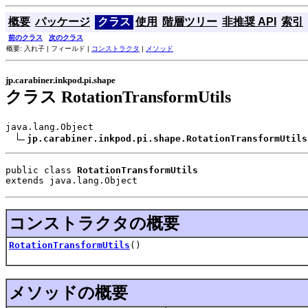
概要
パッケージ
クラス
使用
階層ツリー
非推奨 API
索引
前のクラス
次のクラス
概要: 入れ子 | フィールド |
コンストラクタ
|
メソッド
jp.carabiner.inkpod.pi.shape
クラス RotationTransformUtils
java.lang.Object

jp.carabiner.inkpod.pi.shape.RotationTransformUtils
public class 
RotationTransformUtils
extends java.lang.Object
コンストラクタの概要
RotationTransformUtils
()
メソッドの概要