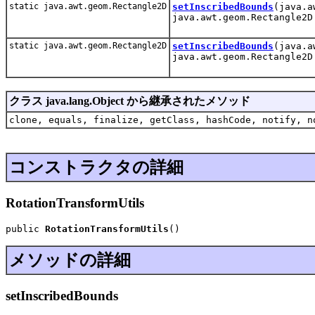
static java.awt.geom.Rectangle2D
setInscribedBounds
(java.a
java.awt.geom.Rectangle2D
static java.awt.geom.Rectangle2D
setInscribedBounds
(java.a
java.awt.geom.Rectangle2D
クラス java.lang.Object から継承されたメソッド
clone, equals, finalize, getClass, hashCode, notify, n
コンストラクタの詳細
RotationTransformUtils
public 
RotationTransformUtils
()
メソッドの詳細
setInscribedBounds