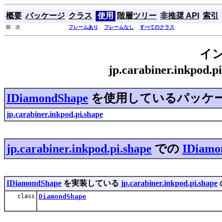
概要
パッケージ
クラス
使用
階層ツリー
非推奨 API
索引
前 次
フレームあり
フレームなし
すべてのクラス
イ
jp.carabiner.inkpod
IDiamondShape
を使用しているパッケ
jp.carabiner.inkpod.pi.shape
jp.carabiner.inkpod.pi.shape
での
IDiamo
IDiamondShape
を実装している
jp.carabiner.inkpod.pi.shape
class
DiamondShape