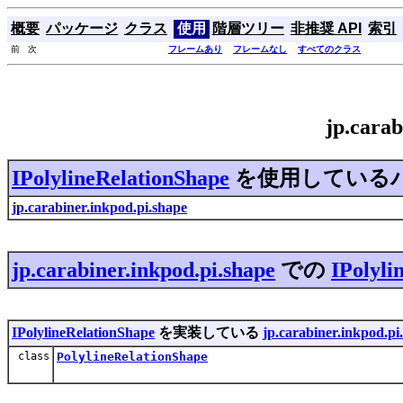
概要
パッケージ
クラス
使用
階層ツリー
非推奨 API
索引
前 次
フレームあり
フレームなし
すべてのクラス
jp.cara
IPolylineRelationShape
を使用している
jp.carabiner.inkpod.pi.shape
jp.carabiner.inkpod.pi.shape
での
IPolyli
IPolylineRelationShape
を実装している
jp.carabiner.inkpod.pi
class
PolylineRelationShape