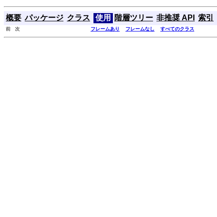
概要
パッケージ
クラス
使用
階層ツリー
非推奨 API
索引
前 次
フレームあり
フレームなし
すべてのクラス