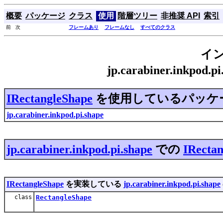
概要
パッケージ
クラス
使用
階層ツリー
非推奨 API
索引
前 次
フレームあり
フレームなし
すべてのクラス
イ
jp.carabiner.inkpod.
IRectangleShape
を使用しているパッケ
jp.carabiner.inkpod.pi.shape
jp.carabiner.inkpod.pi.shape
での
IRecta
IRectangleShape
を実装している
jp.carabiner.inkpod.pi.shape
class
RectangleShape