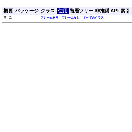
概要
パッケージ
クラス
使用
階層ツリー
非推奨 API
索引
前 次
フレームあり
フレームなし
すべてのクラス