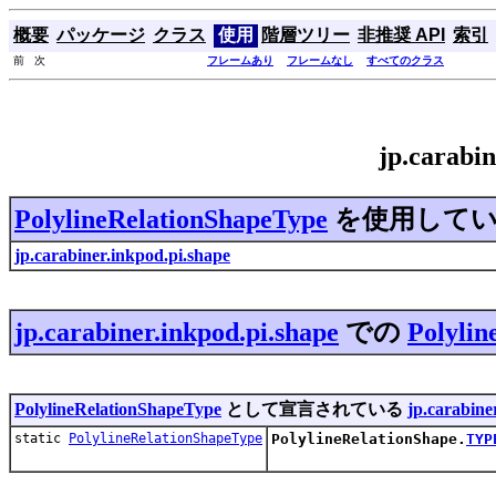
概要
パッケージ
クラス
使用
階層ツリー
非推奨 API
索引
前 次
フレームあり
フレームなし
すべてのクラス
jp.carabi
PolylineRelationShapeType
を使用してい
jp.carabiner.inkpod.pi.shape
jp.carabiner.inkpod.pi.shape
での
Polylin
PolylineRelationShapeType
として宣言されている
jp.carabine
static
PolylineRelationShapeType
PolylineRelationShape.
TYP