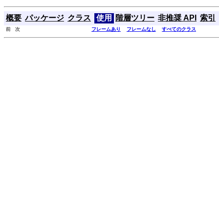
概要
パッケージ
クラス
使用
階層ツリー
非推奨 API
索引
前 次
フレームあり
フレームなし
すべてのクラス