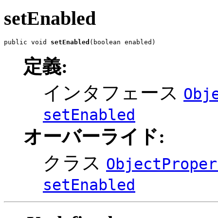
setEnabled
public void 
setEnabled
(boolean enabled)
定義:
インタフェース
Obj
setEnabled
オーバーライド:
クラス
ObjectProper
setEnabled