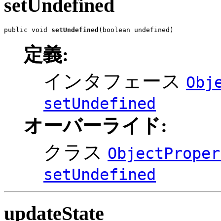
setUndefined
public void 
setUndefined
(boolean undefined)
定義:
インタフェース
Obj
setUndefined
オーバーライド:
クラス
ObjectProper
setUndefined
updateState