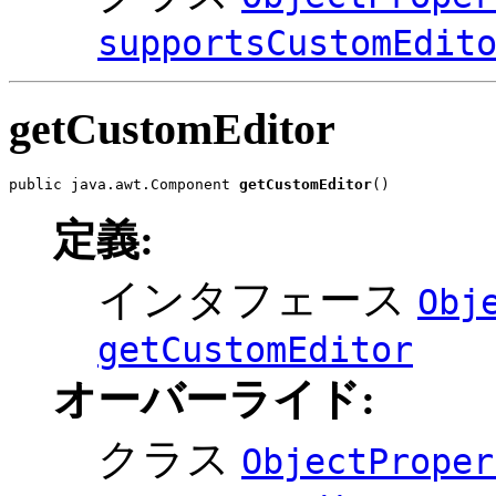
supportsCustomEdit
getCustomEditor
public java.awt.Component 
getCustomEditor
()
定義:
インタフェース
Obj
getCustomEditor
オーバーライド:
クラス
ObjectProper