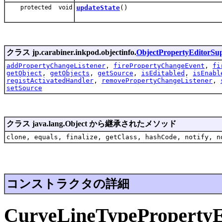
protected void
updateState
()
クラス jp.carabiner.inkpod.objectinfo.
ObjectPropertyEditorSu
addPropertyChangeListener
,
firePropertyChangeEvent
,
fi
getObject
,
getObjects
,
getSource
,
isEditabled
,
isEnabl
registActivatedHandler
,
removePropertyChangeListener
,
setSource
クラス java.lang.Object から継承されたメソッド
clone, equals, finalize, getClass, hashCode, notify, n
コンストラクタの詳細
CurveLineTypePropertyE