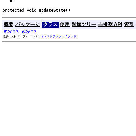
protected void 
updateState
()
概要
パッケージ
クラス
使用
階層ツリー
非推奨 API
索引
前のクラス
次のクラス
概要: 入れ子 | フィールド |
コンストラクタ
|
メソッド