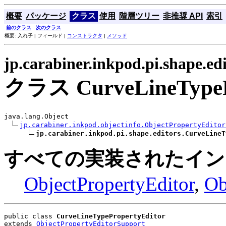
概要
パッケージ
クラス
使用
階層ツリー
非推奨 API
索引
前のクラス
次のクラス
概要: 入れ子 | フィールド |
コンストラクタ
|
メソッド
jp.carabiner.inkpod.pi.shape.edi
クラス CurveLineTypePr
java.lang.Object

jp.carabiner.inkpod.objectinfo.ObjectPropertyEditor
jp.carabiner.inkpod.pi.shape.editors.CurveLineT
すべての実装されたイン
ObjectPropertyEditor
,
Ob
public class 
CurveLineTypePropertyEditor
extends 
ObjectPropertyEditorSupport