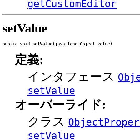
getCustomEditor
setValue
public void 
setValue
(java.lang.Object value)
定義:
インタフェース
Obj
setValue
オーバーライド:
クラス
ObjectProper
setValue