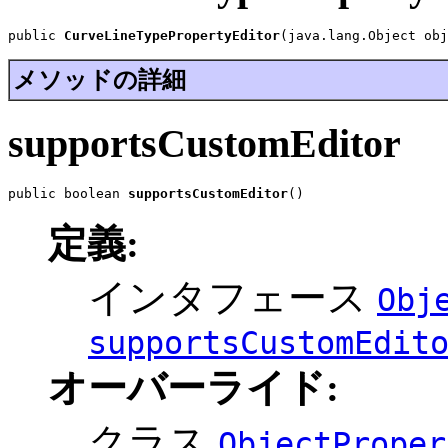
public 
CurveLineTypePropertyEditor
(java.lang.Object obj
メソッドの詳細
supportsCustomEditor
public boolean 
supportsCustomEditor
()
定義:
インタフェース
Obj
supportsCustomEdit
オーバーライド:
クラス
ObjectProper