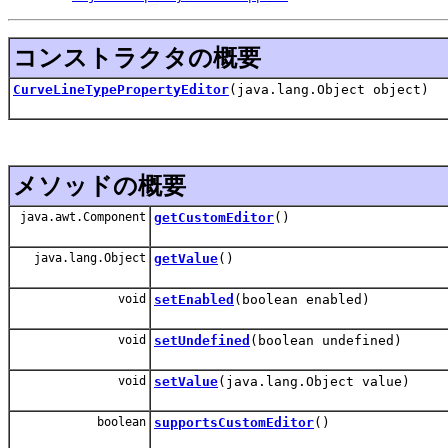
コンストラクタの概要
CurveLineTypePropertyEditor
(java.lang.Object object)
メソッドの概要
java.awt.Component
getCustomEditor
()
java.lang.Object
getValue
()
void
setEnabled
(boolean enabled)
void
setUndefined
(boolean undefined)
void
setValue
(java.lang.Object value)
boolean
supportsCustomEditor
()