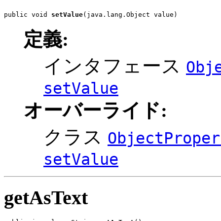
public void 
setValue
(java.lang.Object value)
定義:
インタフェース
Obj
setValue
オーバーライド:
クラス
ObjectProper
setValue
getAsText