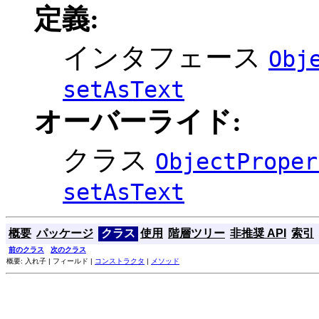
定義:
インタフェース
Obj
setAsText
オーバーライド:
クラス
ObjectProper
setAsText
概要
パッケージ
クラス
使用
階層ツリー
非推奨 API
索引
前のクラス
次のクラス
概要: 入れ子 | フィールド |
コンストラクタ
|
メソッド