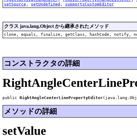
setSource
,
setUndefined
,
supportsCustomEditor
クラス java.lang.Object から継承されたメソッド
clone, equals, finalize, getClass, hashCode, notify, n
コンストラクタの詳細
RightAngleCenterLinePr
public 
RightAngleCenterLinePropertyEditor
(java.lang.Obj
メソッドの詳細
setValue