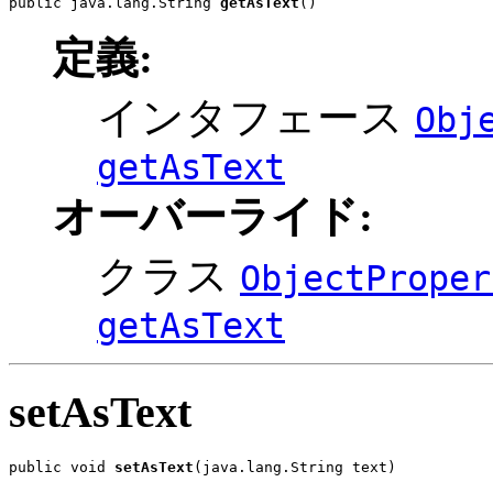
public java.lang.String 
getAsText
()
定義:
インタフェース
Obj
getAsText
オーバーライド:
クラス
ObjectProper
getAsText
setAsText
public void 
setAsText
(java.lang.String text)