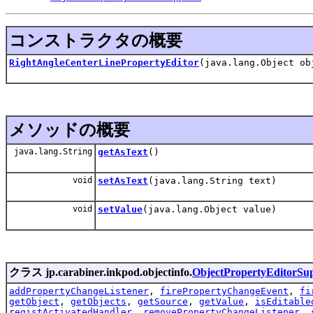
コンストラクタの概要
RightAngleCenterLinePropertyEditor
(java.lang.Object ob
メソッドの概要
java.lang.String
getAsText
()
void
setAsText
(java.lang.String text)
void
setValue
(java.lang.Object value)
クラス jp.carabiner.inkpod.objectinfo.
ObjectPropertyEditorSu
addPropertyChangeListener
,
firePropertyChangeEvent
,
fi
getObject
,
getObjects
,
getSource
,
getValue
,
isEditable
registActivatedHandler
,
removePropertyChangeListener
,