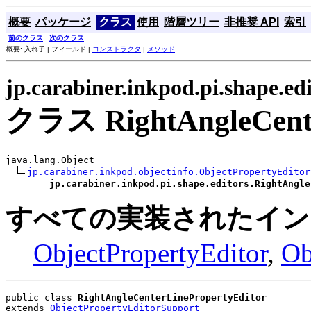
概要
パッケージ
クラス
使用
階層ツリー
非推奨 API
索引
前のクラス
次のクラス
概要: 入れ子 | フィールド |
コンストラクタ
|
メソッド
jp.carabiner.inkpod.pi.shape.edi
クラス RightAngleCente
java.lang.Object

jp.carabiner.inkpod.objectinfo.ObjectPropertyEditor
jp.carabiner.inkpod.pi.shape.editors.RightAngle
すべての実装されたイン
ObjectPropertyEditor
,
Ob
public class 
RightAngleCenterLinePropertyEditor
extends 
ObjectPropertyEditorSupport