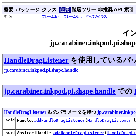
概要
パッケージ
クラス
使用
階層ツリー
非推奨 API
索引
前 次
フレームあり
フレームなし
すべてのクラス
イ
jp.carabiner.inkpod.pi.s
HandleDragListener
を使用しているパ
jp.carabiner.inkpod.pi.shape.handle
jp.carabiner.inkpod.pi.shape.handle
での
HandleDragListener
型のパラメータを持つ
jp.carabiner.inkpo
void
Handle.
addHandleDragListener
(
HandleDragListener
l
void
AbstractHandle.
addHandleDragListener
(
HandleDragLi