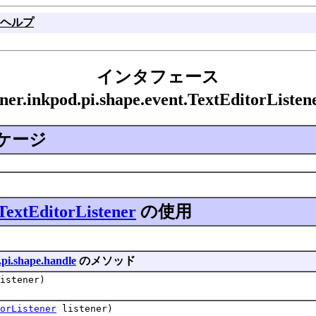
ヘルプ
インタフェース
iner.inkpod.pi.shape.event.TextEditorLis
ケージ
TextEditorListener
の使用
.pi.shape.handle
のメソッド
istener)
orListener
listener)