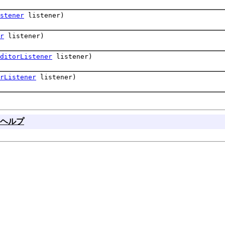
stener
listener)
r
listener)
ditorListener
listener)
rListener
listener)
ヘルプ