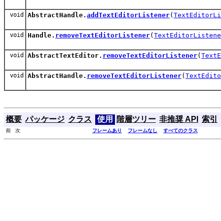
void
AbstractHandle.
addTextEditorListener
(
TextEditorLi
void
Handle.
removeTextEditorListener
(
TextEditorListene
void
AbstractTextEditor.
removeTextEditorListener
(
TextE
void
AbstractHandle.
removeTextEditorListener
(
TextEdito
概要
パッケージ
クラス
使用
階層ツリー
非推奨 API
索引
前 次
フレームあり
フレームなし
すべてのクラス