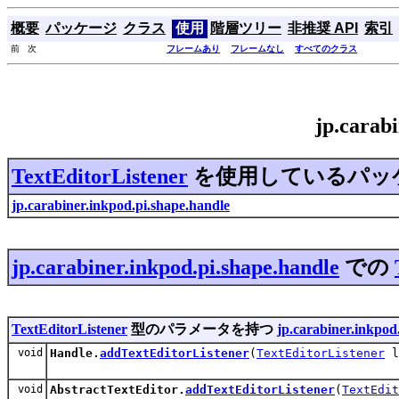
概要
パッケージ
クラス
使用
階層ツリー
非推奨 API
索引
前 次
フレームあり
フレームなし
すべてのクラス
jp.carab
TextEditorListener
を使用しているパッ
jp.carabiner.inkpod.pi.shape.handle
jp.carabiner.inkpod.pi.shape.handle
での
TextEditorListener
型のパラメータを持つ
jp.carabiner.inkpod
void
Handle.
addTextEditorListener
(
TextEditorListener
l
void
AbstractTextEditor.
addTextEditorListener
(
TextEdit