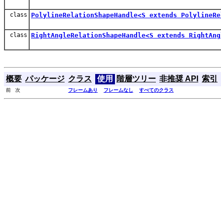
class
PolylineRelationShapeHandle<S extends PolylineRe
class
RightAngleRelationShapeHandle<S extends RightAng
概要
パッケージ
クラス
使用
階層ツリー
非推奨 API
索引
前 次
フレームあり
フレームなし
すべてのクラス