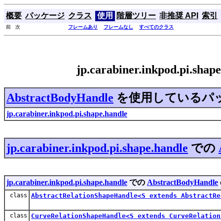
概要
パッケージ
クラス
使用
階層ツリー
非推奨 API
索引
前 次
フレームあり
フレームなし
すべてのクラス
jp.carabiner.inkpod.pi.sh
AbstractBodyHandle
を使用しているパ
jp.carabiner.inkpod.pi.shape.handle
jp.carabiner.inkpod.pi.shape.handle
での
jp.carabiner.inkpod.pi.shape.handle
での
AbstractBodyHandle
class
AbstractRelationShapeHandle<S extends AbstractRe
class
CurveRelationShapeHandle<S extends CurveRelation