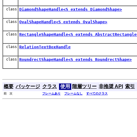
class
DiamondShapeHandle<S extends DiamondShape>
class
OvalShapeHandle<S extends OvalShape>
class
RectangleShapeHandle<S extends AbstractRectangle
class
RelationTextBoxHandle
class
RoundrectShapeHandle<S extends RoundrectShape>
概要
パッケージ
クラス
使用
階層ツリー
非推奨 API
索引
前 次
フレームあり
フレームなし
すべてのクラス