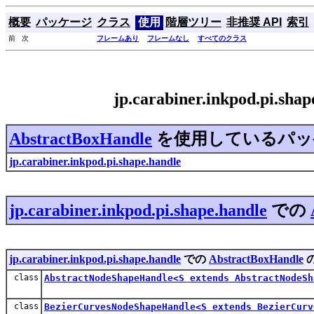
概要
パッケージ
クラス
使用
階層ツリー
非推奨 API
索引
前 次
フレームあり
フレームなし
すべてのクラス
jp.carabiner.inkpod.pi.s
AbstractBoxHandle
を使用しているパッ
jp.carabiner.inkpod.pi.shape.handle
jp.carabiner.inkpod.pi.shape.handle
での
jp.carabiner.inkpod.pi.shape.handle
での
AbstractBoxHandle
class
AbstractNodeShapeHandle<S extends AbstractNodeSh
class
BezierCurvesNodeShapeHandle<S extends BezierCurv