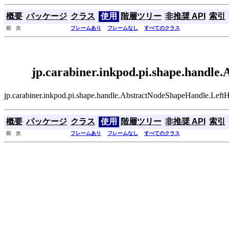
概要
パッケージ
クラス
使用
階層ツリー
非推奨 API
索引
前 次
フレームあり
フレームなし
すべてのクラス
jp.carabiner.inkpod.pi.shape.hand
jp.carabiner.inkpod.pi.shape.handle.AbstractNodeShap
概要
パッケージ
クラス
使用
階層ツリー
非推奨 API
索引
前 次
フレームあり
フレームなし
すべてのクラス