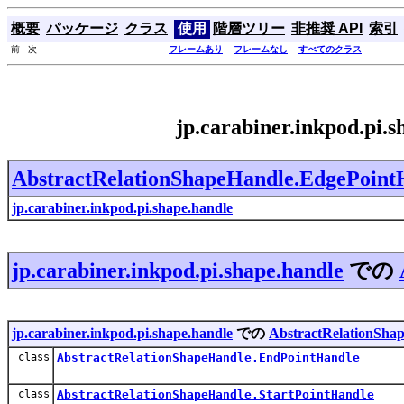
概要
パッケージ
クラス
使用
階層ツリー
非推奨 API
索引
前 次
フレームあり
フレームなし
すべてのクラス
jp.carabiner.inkpod.pi
AbstractRelationShapeHandle.EdgePoint
jp.carabiner.inkpod.pi.shape.handle
jp.carabiner.inkpod.pi.shape.handle
での
jp.carabiner.inkpod.pi.shape.handle
での
AbstractRelationSha
class
AbstractRelationShapeHandle.EndPointHandle
class
AbstractRelationShapeHandle.StartPointHandle