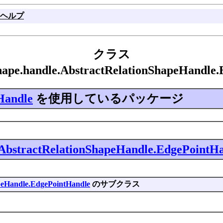
ヘルプ
クラス
.shape.handle.AbstractRelationShapeHan
Handle
を使用しているパッケージ
AbstractRelationShapeHandle.EdgePointH
peHandle.EdgePointHandle
のサブクラス