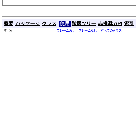
概要
パッケージ
クラス
使用
階層ツリー
非推奨 API
索引
前 次
フレームあり
フレームなし
すべてのクラス