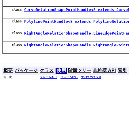
class
CurveRelationShapePointHandle<S extends Curve
class
PolylinePointHandle<S extends PolylineRelatio
class
RightAngleRelationShapeHandle.LineEdgePointHa
class
RightAngleRelationShapeHandle.RightAnglePoint
概要
パッケージ
クラス
使用
階層ツリー
非推奨 API
索引
前 次
フレームあり
フレームなし
すべてのクラス