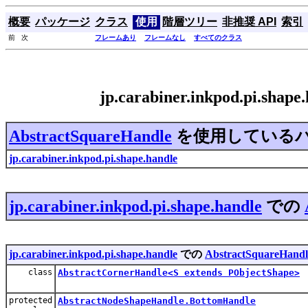
概要
パッケージ
クラス
使用
階層ツリー
非推奨 API
索引
前 次
フレームあり
フレームなし
すべてのクラス
jp.carabiner.inkpod.pi.sha
AbstractSquareHandle
を使用している
jp.carabiner.inkpod.pi.shape.handle
jp.carabiner.inkpod.pi.shape.handle
での
jp.carabiner.inkpod.pi.shape.handle
での
AbstractSquareHandl
class
AbstractCornerHandle<S extends PObjectShape>
protected
AbstractNodeShapeHandle.BottomHandle