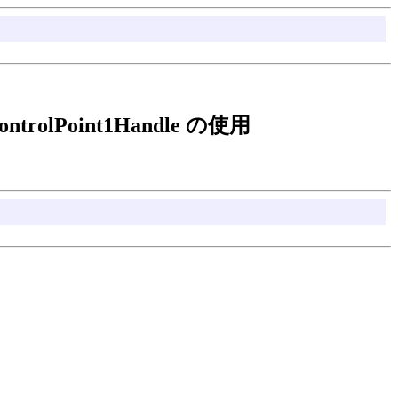
e.ControlPoint1Handle の使用