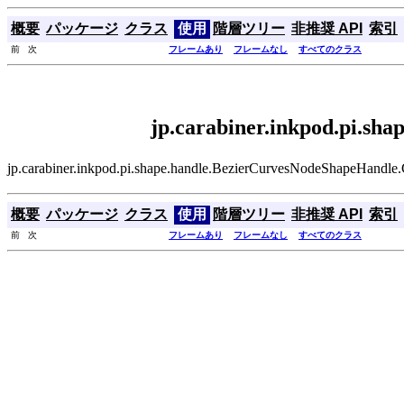
概要
パッケージ
クラス
使用
階層ツリー
非推奨 API
索引
前 次
フレームあり
フレームなし
すべてのクラス
jp.carabiner.inkpod.pi.s
jp.carabiner.inkpod.pi.shape.handle.BezierCurvesNodeS
概要
パッケージ
クラス
使用
階層ツリー
非推奨 API
索引
前 次
フレームあり
フレームなし
すべてのクラス