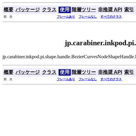
概要
パッケージ
クラス
使用
階層ツリー
非推奨 API
索引
前 次
フレームあり
フレームなし
すべてのクラス
jp.carabiner.inkpod.
jp.carabiner.inkpod.pi.shape.handle.BezierCurvesNode
概要
パッケージ
クラス
使用
階層ツリー
非推奨 API
索引
前 次
フレームあり
フレームなし
すべてのクラス