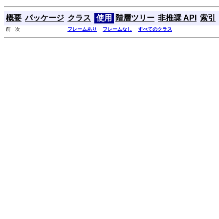
概要
パッケージ
クラス
使用
階層ツリー
非推奨 API
索引
前 次
フレームあり
フレームなし
すべてのクラス