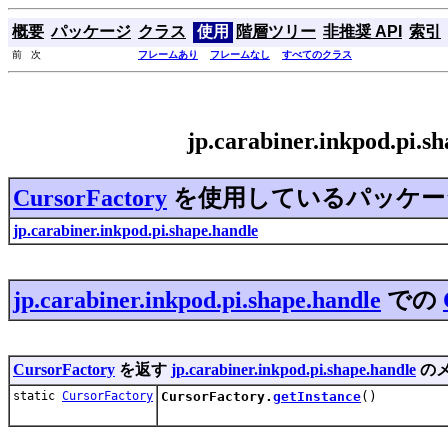
概要
パッケージ
クラス
使用
階層ツリー
非推奨 API
索引
前 次
フレームあり
フレームなし
すべてのクラス
jp.carabiner.inkpod.pi
CursorFactory
を使用しているパッケー
jp.carabiner.inkpod.pi.shape.handle
jp.carabiner.inkpod.pi.shape.handle
での
CursorFactory
を返す
jp.carabiner.inkpod.pi.shape.handle
の
static
CursorFactory
CursorFactory.
getInstance
()