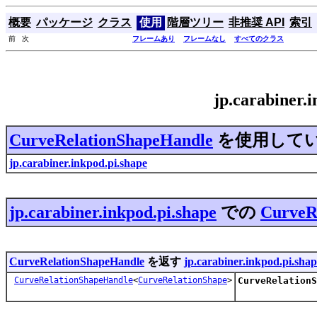
概要
パッケージ
クラス
使用
階層ツリー
非推奨 API
索引
前 次
フレームあり
フレームなし
すべてのクラス
jp.carabiner
CurveRelationShapeHandle
を使用して
jp.carabiner.inkpod.pi.shape
jp.carabiner.inkpod.pi.shape
での
CurveR
CurveRelationShapeHandle
を返す
jp.carabiner.inkpod.pi.sha
CurveRelationShapeHandle
<
CurveRelationShape
>
CurveRelationS