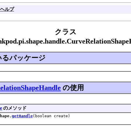
ヘルプ
クラス
.inkpod.pi.shape.handle.CurveRelationSh
いるパッケージ
elationShapeHandle
の使用
pe
のメソッド
hape.
getHandle
(boolean create)