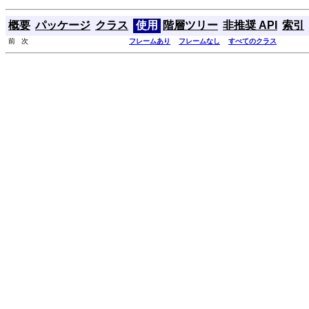
概要
パッケージ
クラス
使用
階層ツリー
非推奨 API
索引
前 次
フレームあり
フレームなし
すべてのクラス