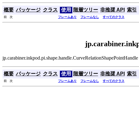
概要
パッケージ
クラス
使用
階層ツリー
非推奨 API
索引
前 次
フレームあり
フレームなし
すべてのクラス
jp.carabiner.in
jp.carabiner.inkpod.pi.shape.handle.CurveRelationSha
概要
パッケージ
クラス
使用
階層ツリー
非推奨 API
索引
前 次
フレームあり
フレームなし
すべてのクラス