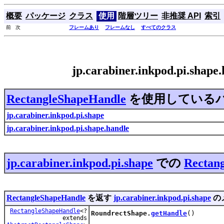
概要
パッケージ
クラス
使用
階層ツリー
非推奨 API
索引
前 次
フレームあり
フレームなし
すべてのクラス
jp.carabiner.inkpod.pi.sha
RectangleShapeHandle
を使用している
jp.carabiner.inkpod.pi.shape
jp.carabiner.inkpod.pi.shape.handle
jp.carabiner.inkpod.pi.shape
での
Rectan
RectangleShapeHandle
を返す
jp.carabiner.inkpod.pi.shape
の
RectangleShapeHandle
<?
RoundrectShape.
getHandle
()
extends