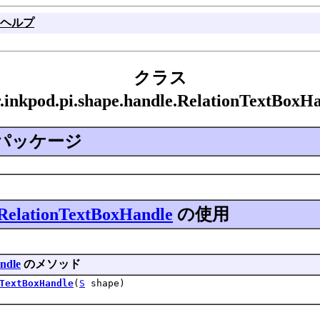
ヘルプ
クラス
er.inkpod.pi.shape.handle.RelationTextBo
パッケージ
RelationTextBoxHandle
の使用
andle
のメソッド
TextBoxHandle
(
S
shape)