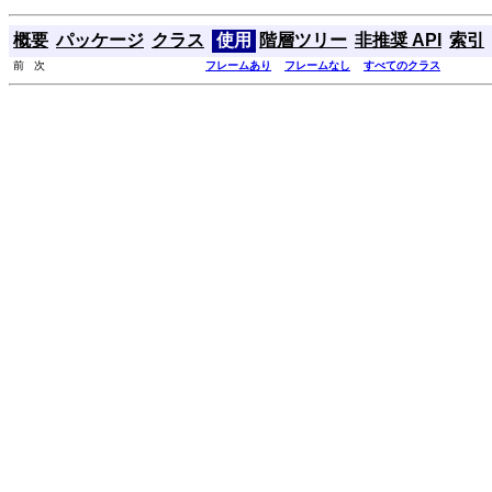
概要
パッケージ
クラス
使用
階層ツリー
非推奨 API
索引
前 次
フレームあり
フレームなし
すべてのクラス