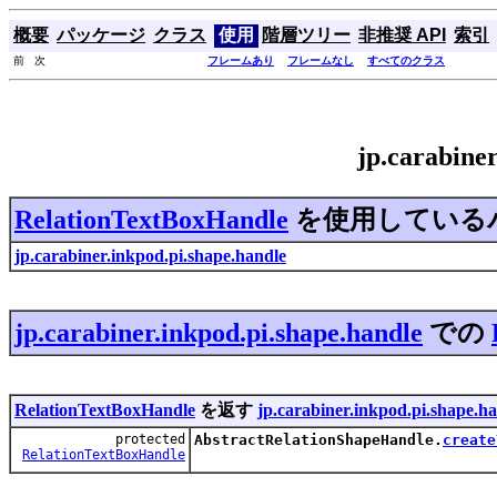
概要
パッケージ
クラス
使用
階層ツリー
非推奨 API
索引
前 次
フレームあり
フレームなし
すべてのクラス
jp.carabin
RelationTextBoxHandle
を使用している
jp.carabiner.inkpod.pi.shape.handle
jp.carabiner.inkpod.pi.shape.handle
での
RelationTextBoxHandle
を返す
jp.carabiner.inkpod.pi.shape.h
protected
AbstractRelationShapeHandle.
create
RelationTextBoxHandle