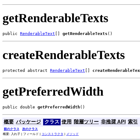
getRenderableTexts
public 
RenderableText
[] 
getRenderableTexts
()
createRenderableTexts
protected abstract 
RenderableText
[] 
createRenderableTex
getPreferredWidth
public double 
getPreferredWidth
()
概要
パッケージ
クラス
使用
階層ツリー
非推奨 API
索引
前のクラス
次のクラス
概要: 入れ子 | フィールド |
コンストラクタ
|
メソッド