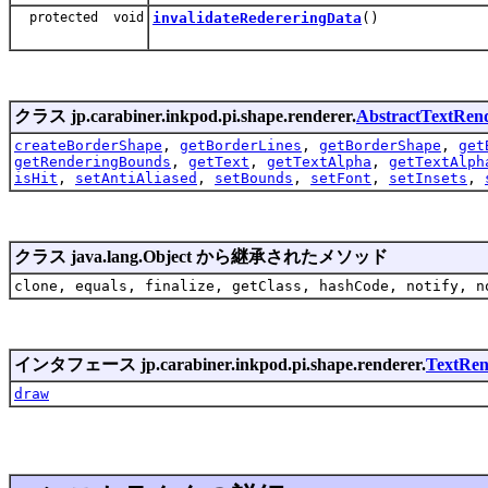
protected void
invalidateRedereringData
()
クラス jp.carabiner.inkpod.pi.shape.renderer.
AbstractTextRen
createBorderShape
,
getBorderLines
,
getBorderShape
,
get
getRenderingBounds
,
getText
,
getTextAlpha
,
getTextAlph
isHit
,
setAntiAliased
,
setBounds
,
setFont
,
setInsets
,
クラス java.lang.Object から継承されたメソッド
clone, equals, finalize, getClass, hashCode, notify, n
インタフェース jp.carabiner.inkpod.pi.shape.renderer.
TextRen
draw