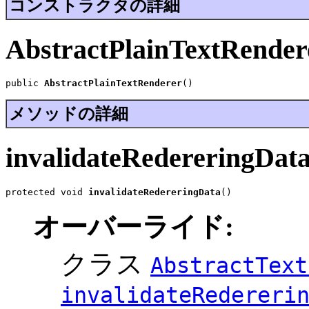
コンストラクタの詳細
AbstractPlainTextRender
public 
AbstractPlainTextRenderer
()
メソッドの詳細
invalidateRedereringDat
protected void 
invalidateRedereringData
()
オーバーライド:
クラス
AbstractText
invalidateRedereri