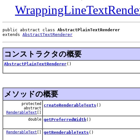
WrappingLineTextRende
public abstract class 
AbstractPlainTextRenderer
extends 
AbstractTextRenderer
コンストラクタの概要
AbstractPlainTextRenderer
()
メソッドの概要
protected
createRenderableTexts
()
abstract
RenderableText
[]
double
getPreferredWidth
()
RenderableText
[]
getRenderableTexts
()