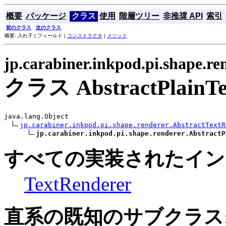
概要
パッケージ
クラス
使用
階層ツリー
非推奨 API
索引
前のクラス
次のクラス
概要: 入れ子 | フィールド |
コンストラクタ
|
メソッド
jp.carabiner.inkpod.pi.shape.re
クラス AbstractPlainTe
java.lang.Object

jp.carabiner.inkpod.pi.shape.renderer.AbstractTextR
jp.carabiner.inkpod.pi.shape.renderer.AbstractP
すべての実装されたイン
TextRenderer
直系の既知のサブクラス