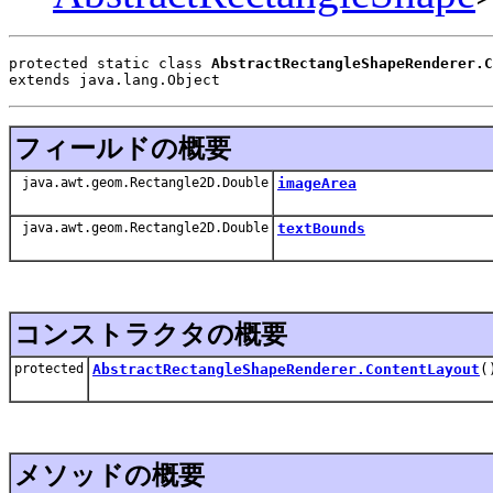
protected static class 
AbstractRectangleShapeRenderer.C
extends java.lang.Object
フィールドの概要
java.awt.geom.Rectangle2D.Double
imageArea
java.awt.geom.Rectangle2D.Double
textBounds
コンストラクタの概要
protected
AbstractRectangleShapeRenderer.ContentLayout
(
メソッドの概要