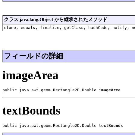
クラス java.lang.Object から継承されたメソッド
clone, equals, finalize, getClass, hashCode, notify, n
フィールドの詳細
imageArea
public java.awt.geom.Rectangle2D.Double 
imageArea
textBounds
public java.awt.geom.Rectangle2D.Double 
textBounds