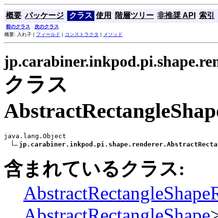
概要
パッケージ
クラス
使用
階層ツリー
非推奨 API
索引
前のクラス
次のクラス
概要: 入れ子 |
フィールド
|
コンストラクタ
|
メソッド
jp.carabiner.inkpod.pi.shape.re
クラス
AbstractRectangleShap
java.lang.Object

jp.carabiner.inkpod.pi.shape.renderer.AbstractRecta
含まれているクラス:
AbstractRectangleShape
AbstractRectangleShape