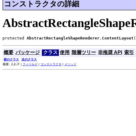
コンストラクタの詳細
AbstractRectangleShape
protected 
AbstractRectangleShapeRenderer.ContentLayout
(
概要
パッケージ
クラス
使用
階層ツリー
非推奨 API
索引
前のクラス
次のクラス
概要: 入れ子 |
フィールド
|
コンストラクタ
|
メソッド