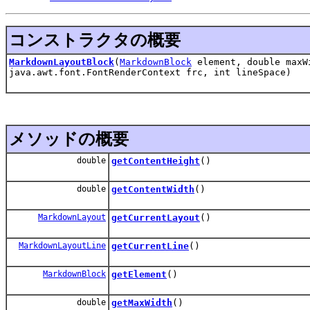
コンストラクタの概要
MarkdownLayoutBlock
(
MarkdownBlock
element, double maxWi
java.awt.font.FontRenderContext frc, int lineSpace)
メソッドの概要
double
getContentHeight
()
double
getContentWidth
()
MarkdownLayout
getCurrentLayout
()
MarkdownLayoutLine
getCurrentLine
()
MarkdownBlock
getElement
()
double
getMaxWidth
()