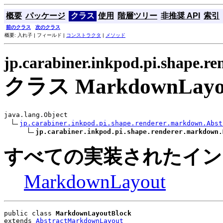
概要
パッケージ
クラス
使用
階層ツリー
非推奨 API
索引
前のクラス
次のクラス
概要: 入れ子 | フィールド |
コンストラクタ
|
メソッド
jp.carabiner.inkpod.pi.shape.r
クラス MarkdownLayou
java.lang.Object

jp.carabiner.inkpod.pi.shape.renderer.markdown.Abst
jp.carabiner.inkpod.pi.shape.renderer.markdown.
すべての実装されたイン
MarkdownLayout
public class 
MarkdownLayoutBlock
extends 
AbstractMarkdownLayout