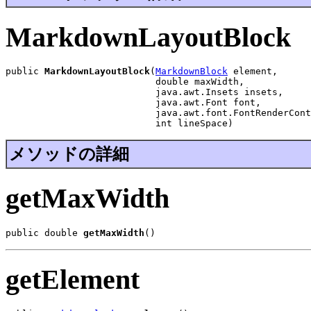
MarkdownLayoutBlock
public 
MarkdownLayoutBlock
(
MarkdownBlock
 element,

                           double maxWidth,

                           java.awt.Insets insets,

                           java.awt.Font font,

                           java.awt.font.FontRenderCont
                           int lineSpace)
メソッドの詳細
getMaxWidth
public double 
getMaxWidth
()
getElement