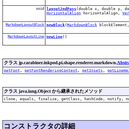
void
layout2ndPass
(double x, double y, d
HorizontalAlign
horizontalAlign,
Ve
MarkdownLayoutBlock
newBlock
(
MarkdownBlock
blockElement,
MarkdownLayoutLine
newLine
()
クラス jp.carabiner.inkpod.pi.shape.renderer.markdown.
Abst
getFont
,
getFontRenderingContext
,
getInsets
,
getLineHe
クラス java.lang.Object から継承されたメソッド
clone, equals, finalize, getClass, hashCode, notify, n
コンストラクタの詳細