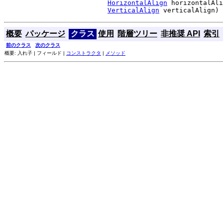
HorizontalAlign
 horizontalAli
VerticalAlign
 verticalAlign)
概要
パッケージ
クラス
使用
階層ツリー
非推奨 API
索引
前のクラス
次のクラス
概要: 入れ子 | フィールド |
コンストラクタ
|
メソッド