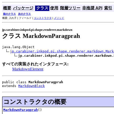
概要
パッケージ
クラス
使用
階層ツリー
非推奨 API
索引
前のクラス
次のクラス
概要: 入れ子 | フィールド |
コンストラクタ
|
メソッド
jp.carabiner.inkpod.pi.shape.renderer.markdown
クラス MarkdownParagprah
java.lang.Object

jp.carabiner.inkpod.pi.shape.renderer.markdown.Mark
jp.carabiner.inkpod.pi.shape.renderer.markdown.
すべての実装されたインタフェース:
MarkdownElement
public class 
MarkdownParagprah
extends 
MarkdownBlock
コンストラクタの概要
MarkdownParagprah
()