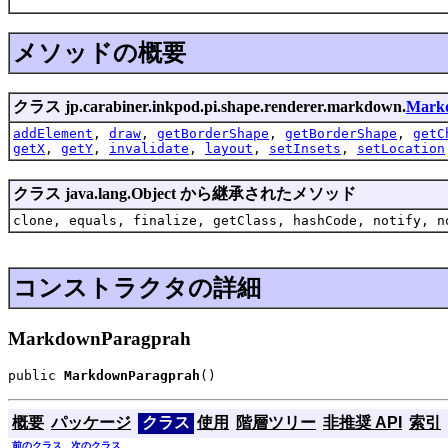
メソッドの概要
クラス jp.carabiner.inkpod.pi.shape.renderer.markdown.
Mark
addElement
,
draw
,
getBorderShape
,
getBorderShape
,
getC
getX
,
getY
,
invalidate
,
layout
,
setInsets
,
setLocation
クラス java.lang.Object から継承されたメソッド
clone, equals, finalize, getClass, hashCode, notify, n
コンストラクタの詳細
MarkdownParagprah
public 
MarkdownParagprah
()
概要
パッケージ
クラス
使用
階層ツリー
非推奨 API
索引
前のクラス
次のクラス