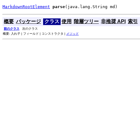
MarkdownRootElement
parse
(java.lang.String md)
概要
パッケージ
クラス
使用
階層ツリー
非推奨 API
索引
前のクラス
次のクラス
概要: 入れ子 | フィールド | コンストラクタ |
メソッド