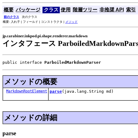
概要
パッケージ
クラス
使用
階層ツリー
非推奨 API
索引
前のクラス
次のクラス
概要: 入れ子 | フィールド | コンストラクタ |
メソッド
jp.carabiner.inkpod.pi.shape.renderer.markdown
インタフェース ParboiledMarkdownPars
public interface 
ParboiledMarkdownParser
メソッドの概要
MarkdownRootElement
parse
(java.lang.String md)
メソッドの詳細
parse