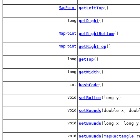
MapPoint
getLeftTop
()
long
getRight
()
MapPoint
getRightBottom
()
MapPoint
getRightTop
()
long
getTop
()
long
getWidth
()
int
hashCode
()
void
setBottom
(long y)
void
setBounds
(double x, doub
void
setBounds
(long x, long y
void
setBounds
(
MapRectangle
re