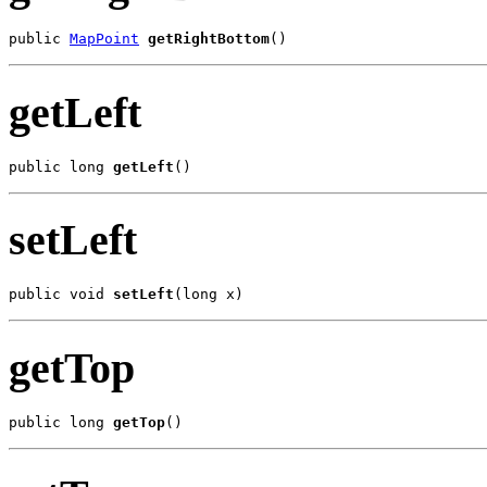
public 
MapPoint
getRightBottom
()
getLeft
public long 
getLeft
()
setLeft
public void 
setLeft
(long x)
getTop
public long 
getTop
()