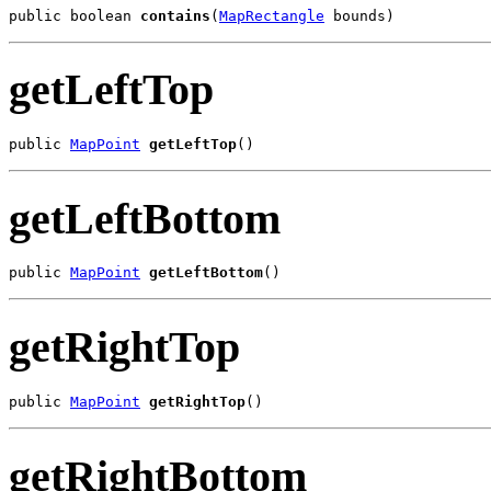
public boolean 
contains
(
MapRectangle
 bounds)
getLeftTop
public 
MapPoint
getLeftTop
()
getLeftBottom
public 
MapPoint
getLeftBottom
()
getRightTop
public 
MapPoint
getRightTop
()
getRightBottom