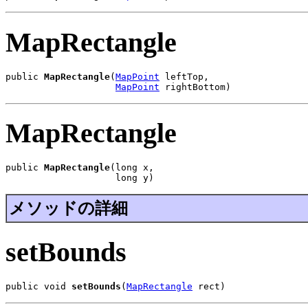
MapRectangle
public 
MapRectangle
(
MapPoint
 leftTop,

MapPoint
 rightBottom)
MapRectangle
public 
MapRectangle
(long x,

                    long y)
メソッドの詳細
setBounds
public void 
setBounds
(
MapRectangle
 rect)