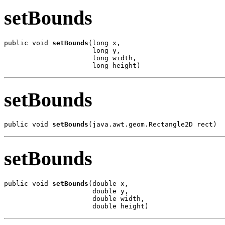
setBounds
public void 
setBounds
(long x,

                      long y,

                      long width,

                      long height)
setBounds
public void 
setBounds
(java.awt.geom.Rectangle2D rect)
setBounds
public void 
setBounds
(double x,

                      double y,

                      double width,

                      double height)