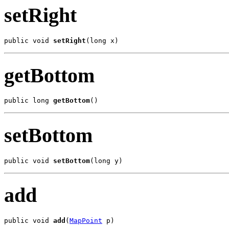
setRight
public void 
setRight
(long x)
getBottom
public long 
getBottom
()
setBottom
public void 
setBottom
(long y)
add
public void 
add
(
MapPoint
 p)