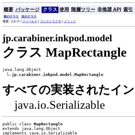
概要
パッケージ
クラス
使用
階層ツリー
非推奨 API
索引
前のクラス
次のクラス
概要: 入れ子 |
フィールド
|
コンストラクタ
|
メソッド
jp.carabiner.inkpod.model
クラス MapRectangle
java.lang.Object

jp.carabiner.inkpod.model.MapRectangle
すべての実装されたイン
java.io.Serializable
public class 
MapRectangle
extends java.lang.Object
implements java.io.Serializable