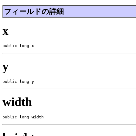
フィールドの詳細
x
public long 
x
y
public long 
y
width
public long 
width