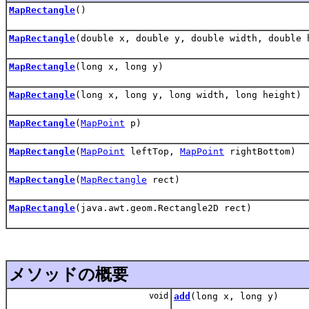
MapRectangle
()
MapRectangle
(double x, double y, double width, double 
MapRectangle
(long x, long y)
MapRectangle
(long x, long y, long width, long height)
MapRectangle
(
MapPoint
p)
MapRectangle
(
MapPoint
leftTop,
MapPoint
rightBottom)
MapRectangle
(
MapRectangle
rect)
MapRectangle
(java.awt.geom.Rectangle2D rect)
メソッドの概要
void
add
(long x, long y)