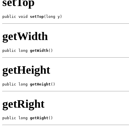
setTop
public void 
setTop
(long y)
getWidth
public long 
getWidth
()
getHeight
public long 
getHeight
()
getRight
public long 
getRight
()