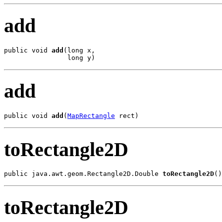
add
public void 
add
(long x,

                long y)
add
public void 
add
(
MapRectangle
 rect)
toRectangle2D
public java.awt.geom.Rectangle2D.Double 
toRectangle2D
()
toRectangle2D