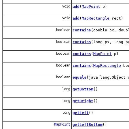
void
add
(
MapPoint
p)
void
add
(
MapRectangle
rect)
boolean
contains
(double px, doub
boolean
contains
(long px, long p
boolean
contains
(
MapPoint
p)
boolean
contains
(
MapRectangle
bou
boolean
equals
(java.lang.Object 
long
getBottom
()
long
getHeight
()
long
getLeft
()
MapPoint
getLeftBottom
()