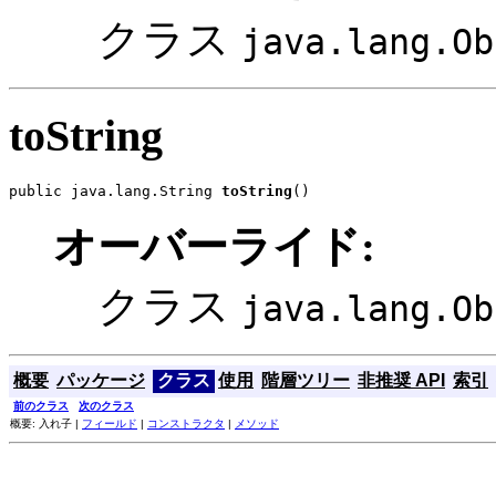
クラス
java.lang.Ob
toString
public java.lang.String 
toString
()
オーバーライド:
クラス
java.lang.Ob
概要
パッケージ
クラス
使用
階層ツリー
非推奨 API
索引
前のクラス
次のクラス
概要: 入れ子 |
フィールド
|
コンストラクタ
|
メソッド