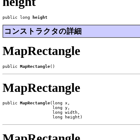
height
public long 
height
コンストラクタの詳細
MapRectangle
public 
MapRectangle
()
MapRectangle
public 
MapRectangle
(long x,

                    long y,

                    long width,

                    long height)
MapRectangle