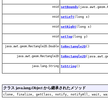
void
setBounds
(java.awt.geom.
void
setLeft
(long x)
void
setRight
(long x)
void
setTop
(long y)
java.awt.geom.Rectangle2D.Double
toRectangle2D
()
java.awt.geom.Rectangle2D
toRectangle2D
(java.awt.g
java.lang.String
toString
()
クラス java.lang.Object から継承されたメソッド
clone, finalize, getClass, notify, notifyAll, wait, wa