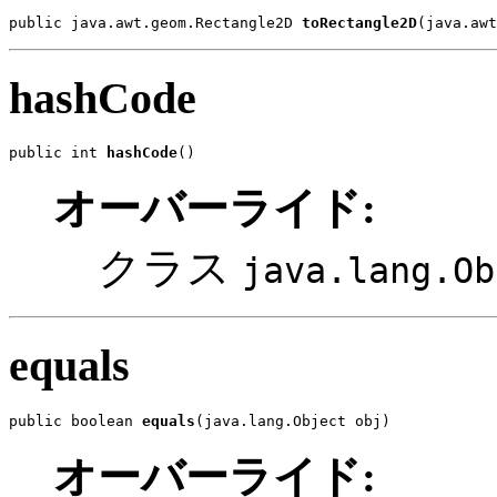
public java.awt.geom.Rectangle2D 
toRectangle2D
(java.awt
hashCode
public int 
hashCode
()
オーバーライド:
クラス
java.lang.Ob
equals
public boolean 
equals
(java.lang.Object obj)
オーバーライド: